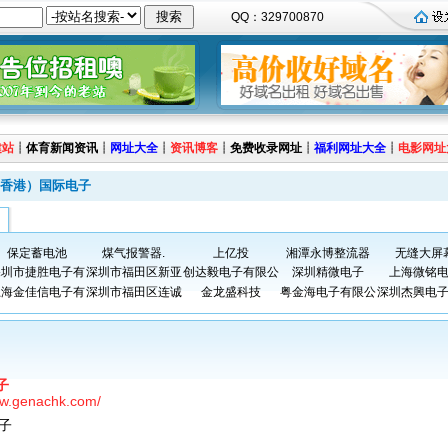
QQ：329700870
建站
┊
体育新闻资讯
┊
网址大全
┊
资讯博客
┊
免费收录网址
┊
福利网址大全
┊
电影网址
香港）国际电子
保定蓄电池
煤气报警器.
上亿投
湘潭永博整流器
无缝大屏
深圳市捷胜电子有
深圳市福田区新亚
创达毅电子有限公
深圳精微电子
上海微铭
上海金佳信电子有
深圳市福田区连诚
金龙盛科技
粤金海电子有限公
深圳杰興电
子
ww.genachk.com/
子