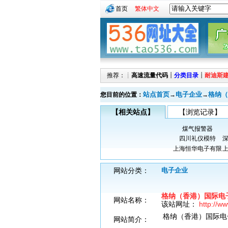
首页
繁体中文
推荐：┊
高速流量代码
┊
分类目录
┊
耐迪斯
站点首页
电子企业
格纳（
您目前的位置：
→
→
【相关站点】
【浏览记录】
煤气报警器
四川礼仪模特
上海恒华电子有限
网站分类：
电子企业
格纳（香港）国际电
网站名称：
该站网址：
http://w
格纳（香港）国际电
网站简介：