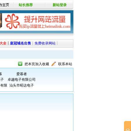
站长推荐
新站登录
大全
┊
皇冠域名出售
┊
免费收录网站
┊
把本页加入收藏
联系本站
幕
爱慕者
电子
卓越电子有限公司
子有限
汕头市昭达电子