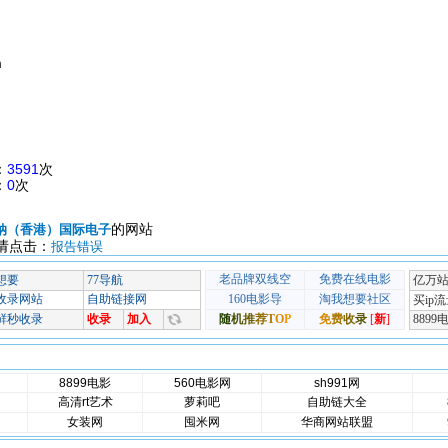
m
：
3591
次
：
0
次
的网站
纳（香港）国际电子
请点击：
报告错误
8899电影
560电影网
sh991网
高清rt艺术
萝莉吧
自助链大全
女装网
囤米网
华商网站联盟