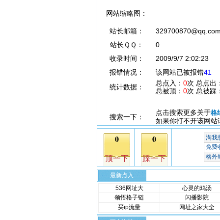
网站缩略图：
站长邮箱：
329700870@qq.co
站长ＱＱ：
0
收录时间：
2009/9/7 2:02:23
报错情况：
该网站已被报错
41
总点入：
0
次 总点出
统计数据：
总被顶：
0
次 总被踩
点击搜索更多关于
格
搜索一下：
如果你打不开该网站
最新点入
536网址大
心灵的鸡汤
领悟格子链
闪播影院
买ip流量
网址之家大全