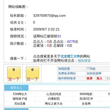
网站缩略图：
站长邮箱：
329700870@qq.com
站长ＱＱ：
0
收录时间：
2009/9/7 2:02:21
报错情况：
该网站已被报错
31
总点入：
0
次 总点出：
4278
次
统计数据：
总被顶：
0
次 总被踩：
0
次
点击搜索更多关于
的网站
北京理工大学
搜索一下：
如果你打不开该网站请点击：
报告错误
最新点入
536网址大
心灵的鸡汤
8899电影
领悟格子链
闪播影院
高清rt艺术
买ip流量
网址之家大全
女装网