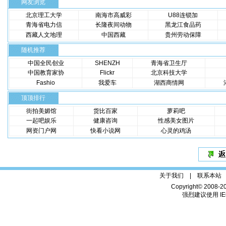
网友浏览
北京理工大学
南海市高威彩
U88连锁加
青海省电力信
长隆夜间动物
黑龙江食品药
西藏人文地理
中国西藏
贵州劳动保障
随机推荐
中国全民创业
SHENZH
青海省卫生厅
中国教育家协
Flickr
北京科技大学
Fashio
我爱车
湖西商情网
顶顶排行
街拍美媚馆
货比百家
萝莉吧
一起吧娱乐
健康咨询
性感美女图片
网资门户网
快看小说网
心灵的鸡汤
关于我们 |
联系本站
Copyright© 2008-2
强烈建议使用 IE6