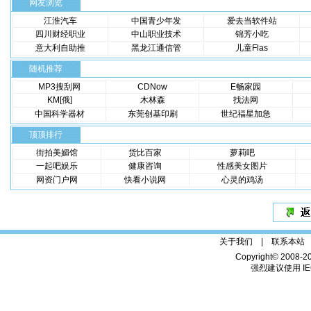
网友浏览
江淮汽车
中国青少年发
爱去当软件站
四川财经职业
中山职业技术
锦芳小吃
意大利自助推
黑龙江通信管
儿童Flas
随机推荐
MP3搜刮网
CDNow
E畅家园
KM[俄]
木林森
找法网
中国科学器材
东莞创基印刷
世纪福星加急
顶顶排行
街拍美媚馆
货比百家
萝莉吧
一起吧娱乐
健康咨询
性感美女图片
网资门户网
快看小说网
心灵的鸡汤
关于我们 |
联系本站
Copyright© 2008-2
强烈建议使用 IE6