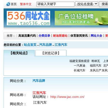
首页
繁体中文
推荐：┊
高速流量代码
┊
分类目录
┊
耐迪斯建站
┊
体育新闻资讯
┊
网址大全
┊
资
站点首页
汽车品牌
江淮汽车
您目前的位置：
→
→
【相关站点】
【浏览记录】
福建安溪铁观音
将林瓦
上
一汽奥迪
福田汽车
北
长城汽车
东风日产
东风
网站分类：
汽车品牌
江淮汽车
网站名称：
该站网址：
http://www.jac.com.cn/
江淮汽车
网站简介：