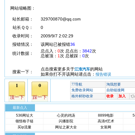
网站缩略图：
站长邮箱：
329700870@qq.com
站长ＱＱ：
0
收录时间：
2009/9/7 2:02:29
报错情况：
该网站已被报错
36
总点入：
0
次 总点出：
3842
次
统计数据：
总被顶：
1
次 总被踩：
0
次
点击搜索更多关于
的网站
江淮汽车
搜索一下：
如果你打不开该网站请点击：
报告错误
最新点入
536网址大
心灵的鸡汤
8899电影
领悟格子链
闪播影院
高清rt艺术
买ip流量
网址之家大全
女装网