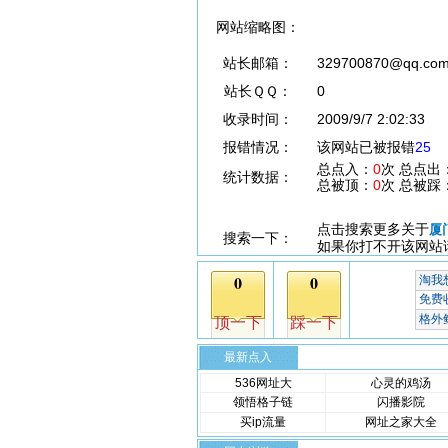
网站缩略图：
站长邮箱：
329700870@qq.co
站长ＱＱ：
0
收录时间：
2009/9/7 2:02:33
报错情况：
该网站已被报错
25
总点入：
0
次 总点出
统计数据：
总被顶：
0
次 总被踩
点击搜索更多关于
厦
搜索一下：
如果你打不开该网站
最新点入
536网址大
心灵的鸡汤
领悟格子链
闪播影院
买ip流量
网址之家大全