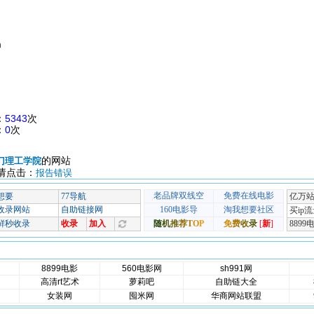
m
：
5343
次
：
0
次
的网站
门理工学院
请点击：
报告错误
8899电影
560电影网
sh991网
高清rt艺术
萝莉吧
自助链大全
女装网
囤米网
华商网站联盟