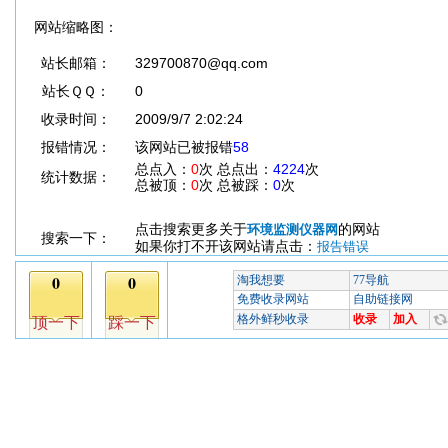
网站缩略图：
站长邮箱：
329700870@qq.com
站长ＱＱ：
0
收录时间：
2009/9/7 2:02:24
报错情况：
该网站已被报错
58
总点入：
0
次 总点出：
4224
次
统计数据：
总被顶：
0
次 总被踩：
0
次
点击搜索更多关于
的网站
环境监测仪器网
搜索一下：
如果你打不开该网站请点击：
报告错误