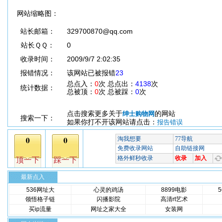
网站缩略图：
站长邮箱：
329700870@qq.com
站长ＱＱ：
0
收录时间：
2009/9/7 2:02:35
报错情况：
该网站已被报错
23
总点入：
0
次 总点出：
4138
次
统计数据：
总被顶：
0
次 总被踩：
0
次
点击搜索更多关于
的网站
绅士购物网
搜索一下：
如果你打不开该网站请点击：
报告错误
最新点入
536网址大
心灵的鸡汤
8899电影
领悟格子链
闪播影院
高清rt艺术
买ip流量
网址之家大全
女装网