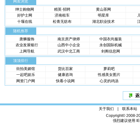
网友浏览
绅士购物网
精英·招聘
黄山茶网
好护士网
济南租车
明星库
十堰在线
松青无纺布
湖北职业技术
随机推荐
唐狮服饰
南京房产律师
中国衣尚服装
农业发展银行
山西中小企业
永创国际机械
上网导航
武汉中北工商
剑阁信息网
顶顶排行
街拍美媚馆
货比百家
萝莉吧
一起吧娱乐
健康咨询
性感美女图片
网资门户网
快看小说网
心灵的鸡汤
关于我们 |
联系本站
Copyright© 2008-2
强烈建议使用 IE6