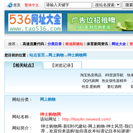
首页
繁体中文
推荐：┊
高速流量代码
┊
分类目录
┊
耐迪斯建站
┊
体育新闻资讯
┊
网址大全
┊
资
站点首页
网上购物
绅士购物网
您目前的位置：
→
→
【相关站点】
【浏览记录】
淘宝热卖商品
89货源导航
快
QQ代刷网
热女孩性器精华
特卖.爱购网
要红酒网
网站分类：
网上购物
绅士购物网
网站名称：
该站网址：
http://litaolin.newesd.com/
绅士购物网-新E时代建站-网上购物-绅士风范-我
网站简介：
荐，欢迎你来选购!如你喜欢本站请记住本站谢谢!