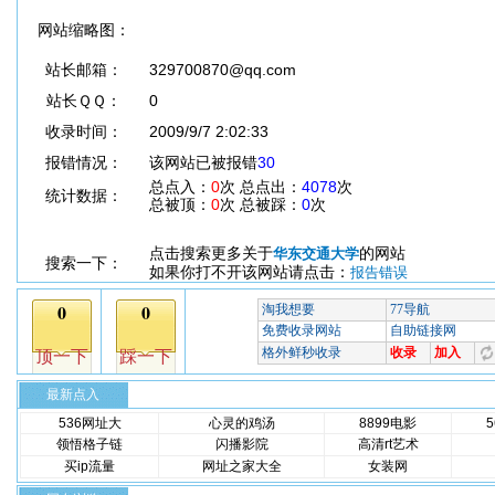
网站缩略图：
站长邮箱：
329700870@qq.com
站长ＱＱ：
0
收录时间：
2009/9/7 2:02:33
报错情况：
该网站已被报错
30
总点入：
0
次 总点出：
4078
次
统计数据：
总被顶：
0
次 总被踩：
0
次
点击搜索更多关于
的网站
华东交通大学
搜索一下：
如果你打不开该网站请点击：
报告错误
最新点入
536网址大
心灵的鸡汤
8899电影
领悟格子链
闪播影院
高清rt艺术
买ip流量
网址之家大全
女装网