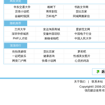
网友浏览
华东交通大学
榕树下
书路文学网
言情小说吧
博库影院
货比百家
金融时报[英
万科地产
同城网搬家信
随机推荐
兰州大学
发达淘茶商城
爱妍范文网
深圳华侨城房
安徽外国语职
中国电子行业
PHP人才招
购物省钱吧
中国人民大学
顶顶排行
街拍美媚馆
货比百家
萝莉吧
一起吧娱乐
健康咨询
性感美女图片
网资门户网
快看小说网
心灵的鸡汤
关于我们 |
联系本站
Copyright© 2008-2
强烈建议使用 IE6