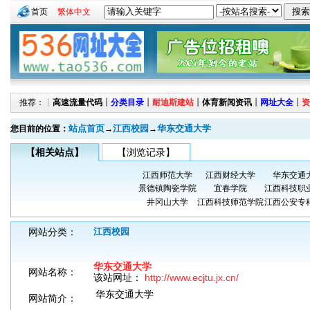
首页
繁体中文
推荐：┊
高速流量代码
┊
分类目录
┊
耐迪斯建站
┊
体育新闻资讯
┊
网址大全
┊
资
站点首页
江西校园
华东交通大学
您目前的位置：
→
→
【相关站点】
【浏览记录】
江西师范大学
江西财经大学
华东交通
景德镇陶瓷学院
宜春学院
江西科技职
井冈山大学
江西科技师范学院
江西公安专
网站分类：
江西校园
华东交通大学
网站名称：
该站网址：
http://www.ecjtu.jx.cn/
华东交通大学
网站简介：