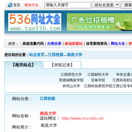
首页
繁体中文
推荐：┊
高速流量代码
┊
分类目录
┊
耐迪斯建站
┊
体育新闻资讯
┊
网址大全
┊
资
站点首页
江西校园
南昌大学
您目前的位置：
→
→
【相关站点】
【浏览记录】
江西师范大学
江西财经大学
华东交通
景德镇陶瓷学院
宜春学院
江西科技职
井冈山大学
江西科技师范学院
江西公安专
网站分类：
江西校园
南昌大学
网站名称：
该站网址：
http://www.ncu.edu.cn/
南昌大学
网站简介：