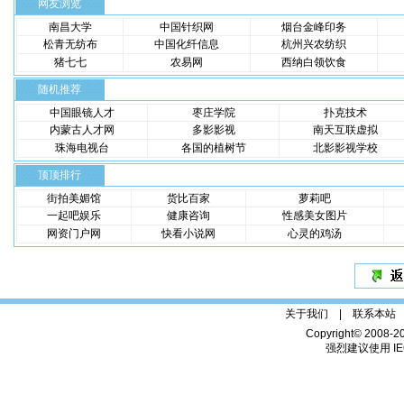
网友浏览
南昌大学
中国针织网
烟台金峰印务
松青无纺布
中国化纤信息
杭州兴农纺织
猪七七
农易网
西纳白领饮食
随机推荐
中国眼镜人才
枣庄学院
扑克技术
内蒙古人才网
多影影视
南天互联虚拟
珠海电视台
各国的植树节
北影影视学校
顶顶排行
街拍美媚馆
货比百家
萝莉吧
一起吧娱乐
健康咨询
性感美女图片
网资门户网
快看小说网
心灵的鸡汤
关于我们 |
联系本站
Copyright© 2008-2
强烈建议使用 IE6