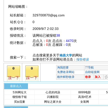
网站缩略图：
站长邮箱：
329700870@qq.com
站长ＱＱ：
0
收录时间：
2009/9/7 2:02:33
报错情况：
该网站已被报错
38
总点入：
0
次 总点出：
4470
次
统计数据：
总被顶：
0
次 总被踩：
0
次
点击搜索更多关于
的网站
南昌大学
搜索一下：
如果你打不开该网站请点击：
报告错误
最新点入
536网址大
心灵的鸡汤
8899电影
领悟格子链
闪播影院
高清rt艺术
买ip流量
网址之家大全
女装网