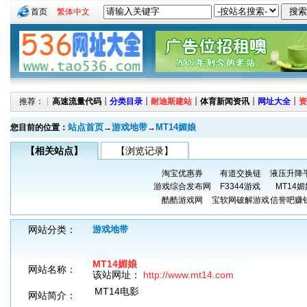
首页
繁体中文
推荐：┊
高速流量代码
┊
分类目录
┊
耐迪斯建站
┊
体育新闻资讯
┊
网址大全
┊
资
站点首页
游戏地带
MT14媚娘
您目前的位置：
→
→
【相关站点】
【浏览记录】
淘宝优惠券
有道交换链
液压升降
游戏综合发布网
F3344游戏
MT14媚
酷酷游戏网
宝软网破解游戏
信誉吧赚
网站分类：
游戏地带
MT14媚娘
网站名称：
该站网址：
http://www.mt14.com
MT14电影
网站简介：