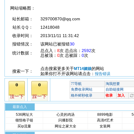
网站缩略图：
站长邮箱：
329700870@qq.com
站长ＱＱ：
12418048
收录时间：
2013/11/11 11:31:42
报错情况：
该网站已被报错
30
总点入：
8
次 总点出：
2592
次
统计数据：
总被顶：
0
次 总被踩：
0
次
点击搜索更多关于
的网站
MT14媚娘
搜索一下：
如果你打不开该网站请点击：
报告错误
最新点入
536网址大
心灵的鸡汤
8899电影
领悟格子链
闪播影院
高清rt艺术
买ip流量
网址之家大全
女装网