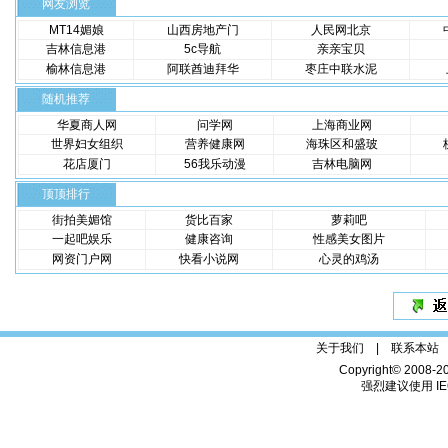
网友浏览
MT14媚娘
山西房地产门
人民网北京
吉林信息港
5c导航
亲亲宝贝
榆林信息港
阿联酋迪拜华
枣庄中联水泥
随机推荐
华夏商人网
问学网
上海商业网
世界妇女组织
营养健康网
海珠区和盛玻
花店厦门
56我乐动漫
吉林电脑网
顶顶排行
街拍美媚馆
货比百家
萝莉吧
一起吧娱乐
健康咨询
性感美女图片
网资门户网
快看小说网
心灵的鸡汤
关于我们 |
联系本站
Copyright© 2008-2
强烈建议使用 IE6