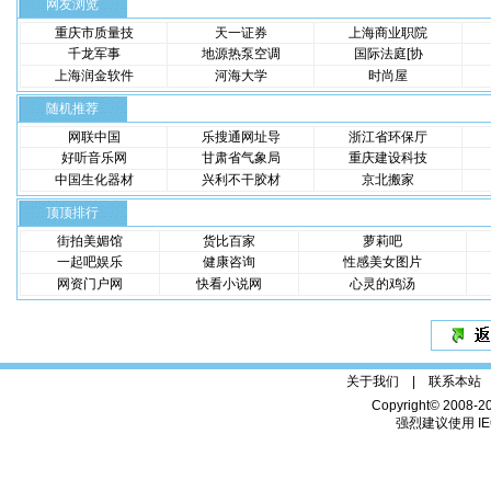
网友浏览
重庆市质量技
天一证券
上海商业职院
千龙军事
地源热泵空调
国际法庭[协
上海润金软件
河海大学
时尚屋
随机推荐
网联中国
乐搜通网址导
浙江省环保厅
好听音乐网
甘肃省气象局
重庆建设科技
中国生化器材
兴利不干胶材
京北搬家
顶顶排行
街拍美媚馆
货比百家
萝莉吧
一起吧娱乐
健康咨询
性感美女图片
网资门户网
快看小说网
心灵的鸡汤
关于我们 |
联系本站
Copyright© 2008-2
强烈建议使用 IE6