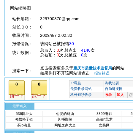
网站缩略图：
站长邮箱：
329700870@qq.com
站长ＱＱ：
0
收录时间：
2009/9/7 2:02:30
报错情况：
该网站已被报错
30
总点入：
0
次 总点出：
4146
次
统计数据：
总被顶：
0
次 总被踩：
0
次
点击搜索更多关于
的网站
重庆市质量技术监督局
搜索一下：
如果你打不开该网站请点击：
报告错误
最新点入
536网址大
心灵的鸡汤
8899电影
领悟格子链
闪播影院
高清rt艺术
买ip流量
网址之家大全
女装网