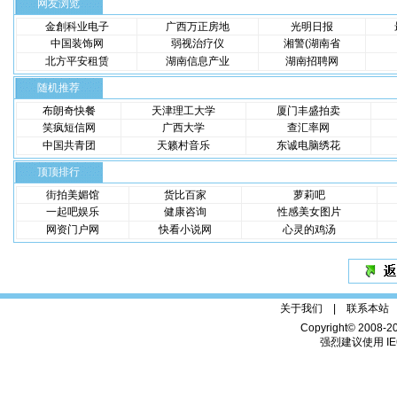
网友浏览
金創科业电子
广西万正房地
光明日报
中国装饰网
弱视治疗仪
湘警(湖南省
北方平安租赁
湖南信息产业
湖南招聘网
随机推荐
布朗奇快餐
天津理工大学
厦门丰盛拍卖
笑疯短信网
广西大学
查汇率网
中国共青团
天籁村音乐
东诚电脑绣花
顶顶排行
街拍美媚馆
货比百家
萝莉吧
一起吧娱乐
健康咨询
性感美女图片
网资门户网
快看小说网
心灵的鸡汤
关于我们 |
联系本站
Copyright© 2008-2
强烈建议使用 IE6