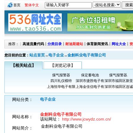
首页
繁体中文
推荐：┊
高速流量代码
┊
分类目录
┊
耐迪斯建站
┊
体育新闻资讯
┊
网址大全
┊
资
站点首页
电子企业
金創科业电子有限公司
您目前的位置：
→
→
【相关站点】
【浏览记录】
煤气报警器
保定蓄电池
煤气报警器.
四川礼仪模特
深圳市捷胜电子有
深圳市福田区新亚
上海恒华电子有限
上海金佳信电子有
深圳市福田区连诚
网站分类：
电子企业
金創科业电子有限公司
网站名称：
该站网址：
http://www.jcwydz.com.cn/
金創科业电子有限公司
网站简介：