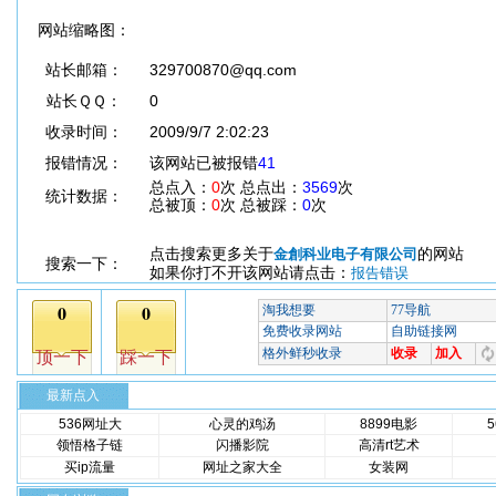
网站缩略图：
站长邮箱：
329700870@qq.com
站长ＱＱ：
0
收录时间：
2009/9/7 2:02:23
报错情况：
该网站已被报错
41
总点入：
0
次 总点出：
3569
次
统计数据：
总被顶：
0
次 总被踩：
0
次
点击搜索更多关于
的网站
金創科业电子有限公司
搜索一下：
如果你打不开该网站请点击：
报告错误
最新点入
536网址大
心灵的鸡汤
8899电影
领悟格子链
闪播影院
高清rt艺术
买ip流量
网址之家大全
女装网