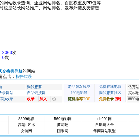
的网站收录查询、企业网站排名、百度权重及PR值等
时也是站长网站推广、网站排名、发布外链及友情链
m
：
2063
次
：
0
次
的网站
庆交换机导航
请点击：
报告错误
8899电影
560电影网
sh991网
高清rt艺术
萝莉吧
自助链大全
女装网
囤米网
华商网站联盟