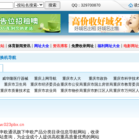
QQ：329700870
建站
┊
体育新闻资讯
┊
网址大全
┊
资讯博客
┊
免费收录网址
┊
福利网址大全
┊
电影网址
换机导航
威华隆医疗器械
重庆上网导航
重庆市人大
重庆市政协
重庆市科学技
重庆市卫生局
重庆市经济委员会
重庆市公安局
重庆市国土房管局
重庆市教育委
重庆市质量技术监
重庆市农业局
重庆市物价局
重庆市黔江区人民
重庆市万州区
ww.023pbx.cn
申欧通讯旗下申欧产品分类目录信息导航网站，收录
站查询，为企业或个人提供高权重高质量优秀的网站