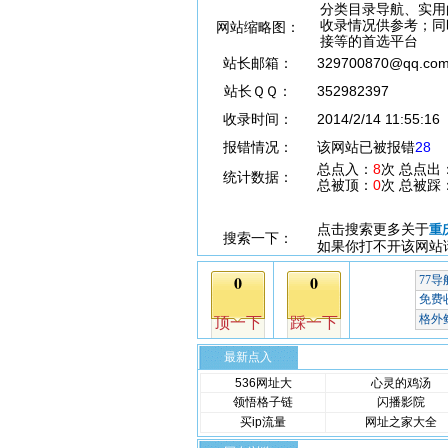
分类目录导航、实用
收录情况供参考；同
网站缩略图：
接等的首选平台
站长邮箱：
329700870@qq.co
站长ＱＱ：
352982397
收录时间：
2014/2/14 11:55:16
报错情况：
该网站已被报错
28
总点入：
8
次 总点出
统计数据：
总被顶：
0
次 总被踩
点击搜索更多关于
重
搜索一下：
如果你打不开该网站
最新点入
536网址大
心灵的鸡汤
领悟格子链
闪播影院
买ip流量
网址之家大全