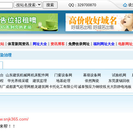
QQ：329700870
建站
┊
体育新闻资讯
┊
网址大全
┊
资讯博客
┊
免费收录网址
┊
福利网址大全
┊
电影网址
染治理
台
山东建筑机械网
机床配件网
门窗设备网
幕墙设备网
试验机网
程
华光养殖采暖
建筑监理
地基处理
依然陶瓷
东莞废锡回收
料厂
成都废气处理网
酷龙建筑网
卡托化工有限公司
诚泰预应力钢绞线
光大防静电地板
ww.snjk365.com/
来帮！！