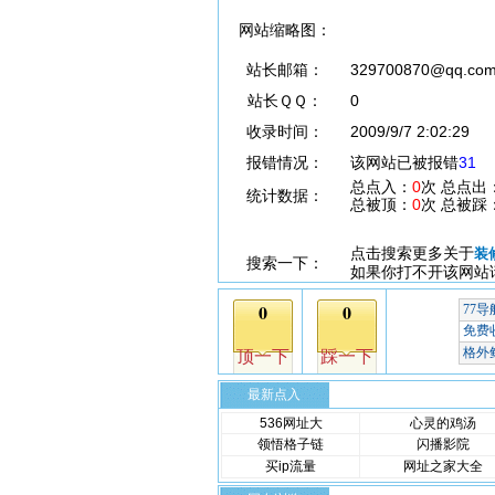
网站缩略图：
站长邮箱：
329700870@qq.co
站长ＱＱ：
0
收录时间：
2009/9/7 2:02:29
报错情况：
该网站已被报错
31
总点入：
0
次 总点出
统计数据：
总被顶：
0
次 总被踩
点击搜索更多关于
装
搜索一下：
如果你打不开该网站
最新点入
536网址大
心灵的鸡汤
领悟格子链
闪播影院
买ip流量
网址之家大全