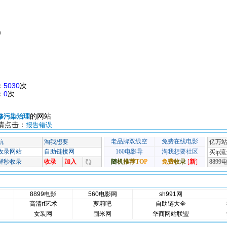
m
：
5030
次
：
0
次
的网站
修污染治理
请点击：
报告错误
8899电影
560电影网
sh991网
高清rt艺术
萝莉吧
自助链大全
女装网
囤米网
华商网站联盟