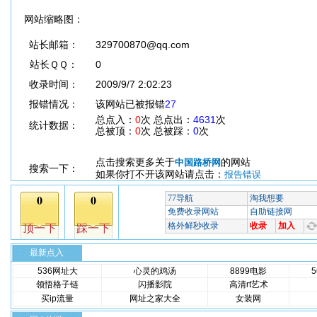
网站缩略图：
站长邮箱：
329700870@qq.com
站长ＱＱ：
0
收录时间：
2009/9/7 2:02:23
报错情况：
该网站已被报错
27
总点入：
0
次 总点出：
4631
次
统计数据：
总被顶：
0
次 总被踩：
0
次
点击搜索更多关于
的网站
中国路桥网
搜索一下：
如果你打不开该网站请点击：
报告错误
最新点入
536网址大
心灵的鸡汤
8899电影
领悟格子链
闪播影院
高清rt艺术
买ip流量
网址之家大全
女装网