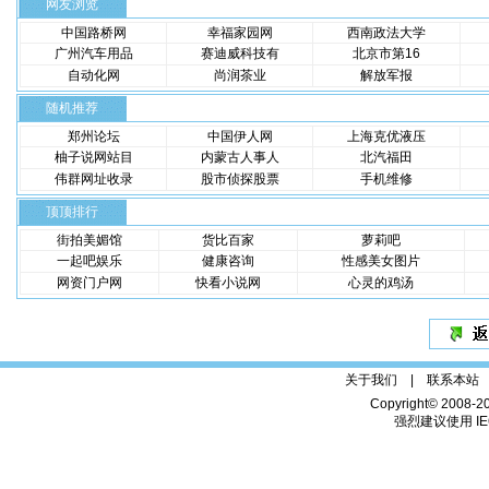
网友浏览
中国路桥网
幸福家园网
西南政法大学
广州汽车用品
赛迪威科技有
北京市第16
自动化网
尚润茶业
解放军报
随机推荐
郑州论坛
中国伊人网
上海克优液压
柚子说网站目
内蒙古人事人
北汽福田
伟群网址收录
股市侦探股票
手机维修
顶顶排行
街拍美媚馆
货比百家
萝莉吧
一起吧娱乐
健康咨询
性感美女图片
网资门户网
快看小说网
心灵的鸡汤
关于我们 |
联系本站
Copyright© 2008-2
强烈建议使用 IE6