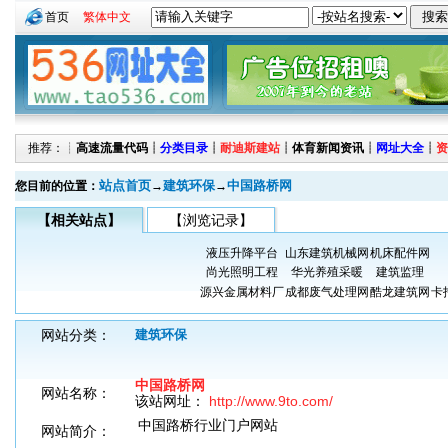
首页
繁体中文
推荐：┊
高速流量代码
┊
分类目录
┊
耐迪斯建站
┊
体育新闻资讯
┊
网址大全
┊
资
站点首页
建筑环保
中国路桥网
您目前的位置：
→
→
【相关站点】
【浏览记录】
液压升降平台
山东建筑机械网
机床配件网
尚光照明工程
华光养殖采暖
建筑监理
源兴金属材料厂
成都废气处理网
酷龙建筑网
卡
网站分类：
建筑环保
中国路桥网
网站名称：
该站网址：
http://www.9to.com/
中国路桥行业门户网站
网站简介：