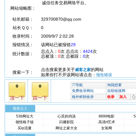
诚信任务交易网络平台。
网站缩略图：
站长邮箱：
329700870@qq.com
站长ＱＱ：
0
收录时间：
2009/9/7 2:02:28
报错情况：
该网站已被报错
29
总点入：
0
次 总点出：
4424
次
统计数据：
总被顶：
0
次 总被踩：
0
次
点击搜索更多关于
的网站
威客之家
搜索一下：
如果你打不开该网站请点击：
报告错误
最新点入
536网址大
心灵的鸡汤
8899电影
领悟格子链
闪播影院
高清rt艺术
买ip流量
网址之家大全
女装网