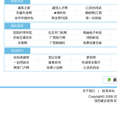
网友浏览
威客之家
越强人才网
心灵的鸡汤
安徽车迷网
★嘀铃铃
赣邮网(江西
金华市捷特包
商业周刊[美
第一自助链
随机推荐
贵阳护理学院
北京开门机网
商融电子科技
济南交通高等
广西医疗网
绵阳鲜花
乐视网
广西购物狂
免费流量交换
顶顶排行
街拍美媚馆
货比百家
萝莉吧
一起吧娱乐
健康咨询
性感美女图片
网资门户网
快看小说网
心灵的鸡汤
关于我们 |
联系本站
Copyright© 2008-2
强烈建议使用 IE6