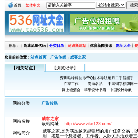
首页
繁体中文
推荐：┊
高速流量代码
┊
分类目录
┊
耐迪斯建站
┊
体育新闻资讯
┊
网址大全
┊
资
站点首页
广告传媒
威客之家
您目前的位置：
→
→
【相关站点】
【浏览记录】
深圳唯峰科技
冰帝Q技术导航
追月二手智能手
在家工作
尚迪名品
中国铜字标牌网
一
网上糖酒会
苹果设计书店
中国设计导航
网站分类：
广告传媒
威客之家
网站名称：
该站网址：
http://www.vike123.com/
威客之家,是为满足越来越强烈的用户任务交易，
网站简介：
用，搭建一个悬赏者、工作者、人际关系活跃者三