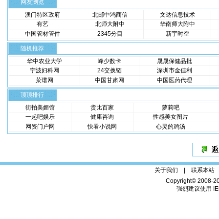
网友浏览
澳门特区政府
北邮中鸿商信
文达信息技术
有艺
北师大附中
华南师大附中
中国管材管件
2345分目
新宇时空
随机推荐
华中农业大学
峰少数卡
晟晟保健品批
宁波妇科网
24交换链
深圳市金佳利
菜谱网
中国甘肃网
中国医药代理
顶顶排行
街拍美媚馆
货比百家
萝莉吧
一起吧娱乐
健康咨询
性感美女图片
网资门户网
快看小说网
心灵的鸡汤
关于我们 |
联系本站
Copyright© 2008-2
强烈建议使用 IE6