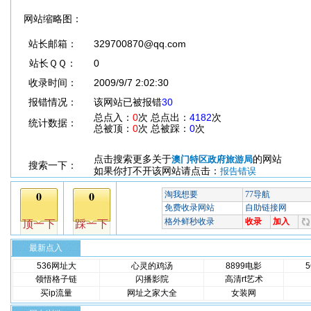
网站缩略图：
站长邮箱：
329700870@qq.com
站长ＱＱ：
0
收录时间：
2009/9/7 2:02:30
报错情况：
该网站已被报错
30
总点入：
0
次 总点出：
4182
次
统计数据：
总被顶：
0
次 总被踩：
0
次
点击搜索更多关于
的网站
澳门特区政府旅游局
搜索一下：
如果你打不开该网站请点击：
报告错误
最新点入
536网址大
心灵的鸡汤
8899电影
领悟格子链
闪播影院
高清rt艺术
买ip流量
网址之家大全
女装网