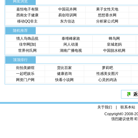
网友浏览
嘉恒电子有限
中国花卉网
果子女性天地
西南女子健康
易创培训网
想想香水网
移动QQ非主
东方信达
分析家公式网
随机推荐
情人鸟饰品批
泰维峰家政
蜂鸟网
佳华网[加]
闲人动漫
皇城老妈
世界何氏网
湖南广播电视
中国脱水机网
顶顶排行
街拍美媚馆
货比百家
萝莉吧
一起吧娱乐
健康咨询
性感美女图片
网资门户网
快看小说网
心灵的鸡汤
关于我们 |
联系本站
Copyright© 2008-2
强烈建议使用 IE6