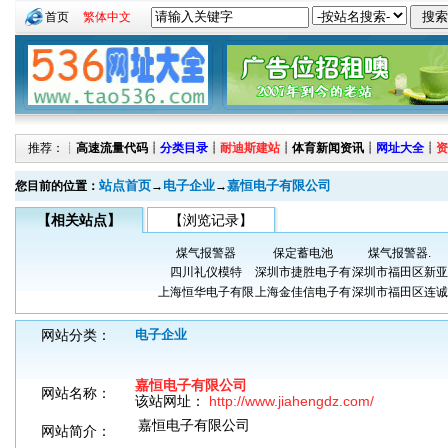
首页
繁体中文
推荐：┊
高速流量代码
┊
分类目录
┊
耐迪斯建站
┊
体育新闻资讯
┊
网址大全
┊
资
站点首页
电子企业
嘉恒电子有限公司
您目前的位置：
→
→
【相关站点】
【浏览记录】
煤气报警器
保定蓄电池
煤气报警器.
四川礼仪模特
深圳市捷胜电子有
深圳市福田区新亚
上海恒华电子有限
上海金佳信电子有
深圳市福田区连诚
网站分类：
电子企业
嘉恒电子有限公司
网站名称：
该站网址：
http://www.jiahengdz.com/
嘉恒电子有限公司
网站简介：