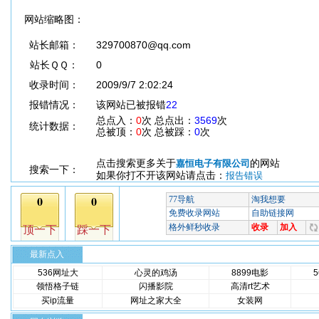
网站缩略图：
站长邮箱：
329700870@qq.com
站长ＱＱ：
0
收录时间：
2009/9/7 2:02:24
报错情况：
该网站已被报错
22
总点入：
0
次 总点出：
3569
次
统计数据：
总被顶：
0
次 总被踩：
0
次
点击搜索更多关于
的网站
嘉恒电子有限公司
搜索一下：
如果你打不开该网站请点击：
报告错误
最新点入
536网址大
心灵的鸡汤
8899电影
领悟格子链
闪播影院
高清rt艺术
买ip流量
网址之家大全
女装网