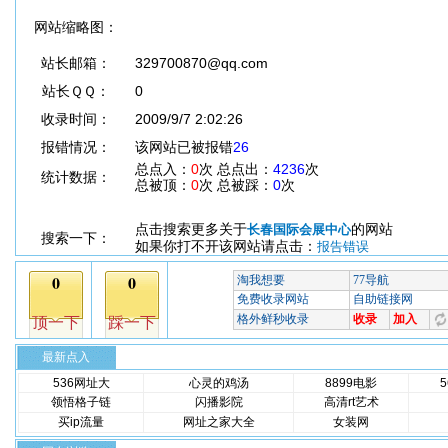
网站缩略图：
站长邮箱：
329700870@qq.com
站长ＱＱ：
0
收录时间：
2009/9/7 2:02:26
报错情况：
该网站已被报错
26
总点入：
0
次 总点出：
4236
次
统计数据：
总被顶：
0
次 总被踩：
0
次
点击搜索更多关于
的网站
长春国际会展中心
搜索一下：
如果你打不开该网站请点击：
报告错误
最新点入
536网址大
心灵的鸡汤
8899电影
领悟格子链
闪播影院
高清rt艺术
买ip流量
网址之家大全
女装网