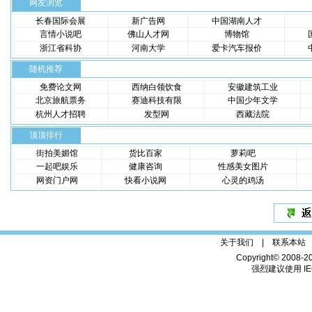
网友浏览
长春国际会展
新广告网
中国湖南人才
言情小说吧
佛山人才网
博物馆
浙江省科协
河南大学
爱卡汽车报价
随机推荐
免费论文网
西纳白领饮食
安徽建筑工业
北京旅航票务
赛迪科技有限
中国少年文学
杭州人才招聘
发型网
西藏法院
顶顶排行
街拍美媚馆
货比百家
萝莉吧
一起吧娱乐
健康咨询
性感美女图片
网资门户网
快看小说网
心灵的鸡汤
关于我们 |
联系本站
Copyright© 2008-2
强烈建议使用 IE6