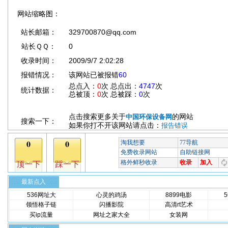
网站缩略图：
站长邮箱：
329700870@qq.com
站长ＱＱ：
0
收录时间：
2009/9/7 2:02:28
报错情况：
该网站已被报错
60
总点入：
0
次 总点出：
4747
次
统计数据：
总被顶：
0
次 总被踩：
0
次
点击搜索更多关于
的网站
中国环保设备网
搜索一下：
如果你打不开该网站请点击：
报告错误
最新点入
536网址大
心灵的鸡汤
8899电影
领悟格子链
闪播影院
高清rt艺术
买ip流量
网址之家大全
女装网