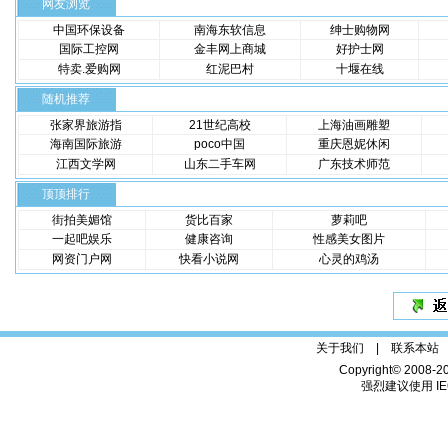
网友浏览
中国环保设备
南海东软信息
绅士购物网
国际工控网
金丰网上商城
好护士网
特卖.爱购网
红泥巴村
十堰在线
随机推荐
张家界旅游指
21世纪高校
上海油画雕塑
海南国际旅游
poco中国
重庆恩妮休闲
江西文学网
山东二手车网
广东技术师范
顶顶排行
街拍美媚馆
货比百家
萝莉吧
一起吧娱乐
健康咨询
性感美女图片
网资门户网
快看小说网
心灵的鸡汤
关于我们 |
联系本站
Copyright© 2008-2
强烈建议使用 IE6