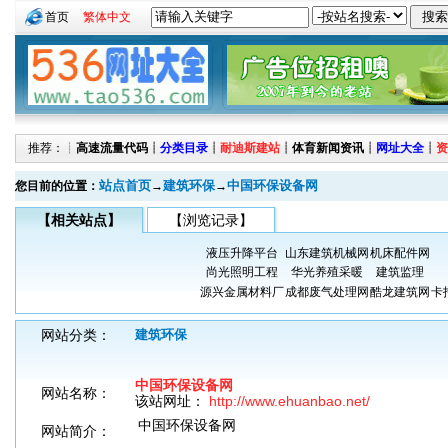
首页
繁体中文
推荐：┊
高速流量代码
┊
分类目录
┊
耐迪斯建站
┊
体育新闻资讯
┊
网址大全
┊
资
站点首页
建筑环保
中国环保设备网
您目前的位置：
→
→
【相关站点】
【浏览记录】
液压升降平台
山东建筑机械网
机床配件网
尚光照明工程
华光养殖采暖
建筑监理
源兴金属材料厂
成都废气处理网
酷龙建筑网
卡
网站分类：
建筑环保
中国环保设备网
网站名称：
该站网址：
http://www.ehuanbao.net/
中国环保设备网
网站简介：