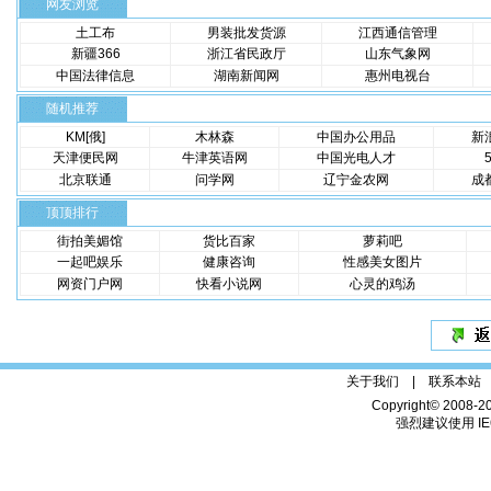
网友浏览
土工布
男装批发货源
江西通信管理
新疆366
浙江省民政厅
山东气象网
中国法律信息
湖南新闻网
惠州电视台
随机推荐
KM[俄]
木林森
中国办公用品
新
天津便民网
牛津英语网
中国光电人才
北京联通
问学网
辽宁金农网
成
顶顶排行
街拍美媚馆
货比百家
萝莉吧
一起吧娱乐
健康咨询
性感美女图片
网资门户网
快看小说网
心灵的鸡汤
关于我们 |
联系本站
Copyright© 2008-2
强烈建议使用 IE6