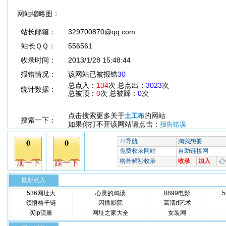
网站缩略图：
站长邮箱：
329700870@qq.com
站长ＱＱ：
556561
收录时间：
2013/1/28 15:48:44
报错情况：
该网站已被报错
30
总点入：
134
次 总点出：
3023
次
统计数据：
总被顶：
0
次 总被踩：
0
次
点击搜索更多关于
的网站
土工布
搜索一下：
如果你打不开该网站请点击：
报告错误
最新点入
536网址大
心灵的鸡汤
8899电影
领悟格子链
闪播影院
高清rt艺术
买ip流量
网址之家大全
女装网