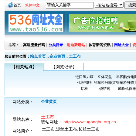
首页
繁体中文
推荐：┊
高速流量代码
┊
分类目录
┊
耐迪斯建站
┊
体育新闻资讯
┊
网址大全
┊
资
站点首页
企业黄页
土工布
您目前的位置：
→
→
【相关站点】
【浏览记录】
进口压力罐
立体花盆
易客酷分销
代理招聘
登车桥升降货
登车桥升降
铝板
烧结砖
试验机仪器
网站分类：
企业黄页
土工布
网站名称：
该站网址：
http://www.tugongbu.org.cn
土工布,短丝土工布,长丝土工布
网站简介：