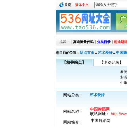
首页
繁体中文
推荐：┊
高速流量代码
┊
分类目录
┊
耐迪斯
站点首页
艺术爱好
中国舞
您目前的位置：
→
→
【相关站点】
【浏览记录】
看漫
安溪
中华
网站分类：
艺术爱好
中国舞蹈网
网站名称：
该站网址：
http://w
中国舞蹈网
网站简介：