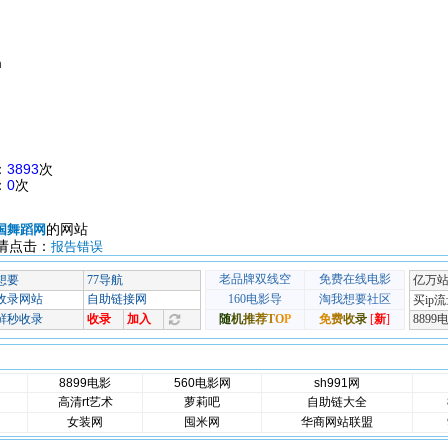
m
：
3893
次
：
0
次
的网站
国舞蹈网
请点击：
报告错误
8899电影
560电影网
sh991网
高清rt艺术
萝莉吧
自助链大全
女装网
囤米网
华商网站联盟