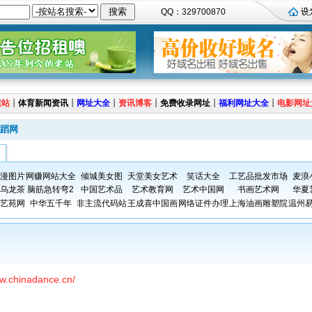
QQ：329700870
建站
┊
体育新闻资讯
┊
网址大全
┊
资讯博客
┊
免费收录网址
┊
福利网址大全
┊
电影网址
蹈网
漫图片
网赚网站大全
倾城美女图
天堂美女艺术
笑话大全
工艺品批发市场
麦浪
乌龙茶
脑筋急转弯2
中国艺术品
艺术教育网
艺术中国网
书画艺术网
华夏
艺苑网
中华五千年
非主流代码站
王成喜中国画
网络证件办理
上海油画雕塑院
温州
ww.chinadance.cn/