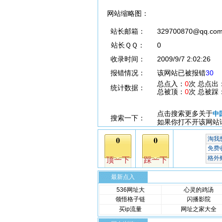
网站缩略图：
站长邮箱：
329700870@qq.co
站长ＱＱ：
0
收录时间：
2009/9/7 2:02:26
报错情况：
该网站已被报错
30
总点入：
0
次 总点出
统计数据：
总被顶：
0
次 总被踩
点击搜索更多关于
中
搜索一下：
如果你打不开该网站
最新点入
536网址大
心灵的鸡汤
领悟格子链
闪播影院
买ip流量
网址之家大全