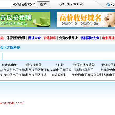
QQ：329700870
建站
┊
体育新闻资讯
┊
网址大全
┊
资讯博客
┊
免费收录网址
┊
福利网址大全
┊
电影网址
金正方圆科技
保定蓄电池
煤气报警器.
上亿投
湘潭永博整流器
无缝大屏
深圳市捷胜电子有
深圳市福田区新亚
创达毅电子有限公
深圳精微电子
上海微铭
上海金佳信电子有
深圳市福田区连诚
金龙盛科技
粤金海电子有限公
深圳杰興电
w.szjzfykj.com/