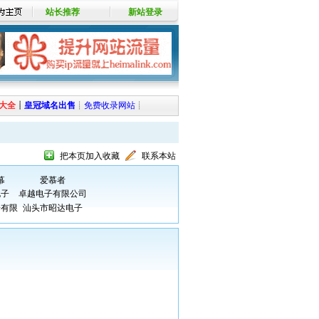
站长推荐
新站登录
大全
┊
皇冠域名出售
┊
免费收录网站
┊
把本页加入收藏
联系本站
幕
爱慕者
电子
卓越电子有限公司
子有限
汕头市昭达电子