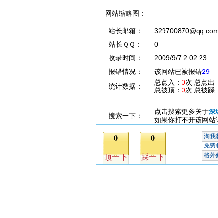
网站缩略图：
站长邮箱：
329700870@qq.co
站长ＱＱ：
0
收录时间：
2009/9/7 2:02:23
报错情况：
该网站已被报错
29
总点入：
0
次 总点出
统计数据：
总被顶：
0
次 总被踩
点击搜索更多关于
深
搜索一下：
如果你打不开该网站