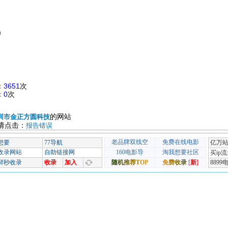
m
：
3651
次
：
0
次
的网站
圳市金正方圆科技
请点击：
报告错误