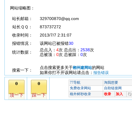
网站缩略图：
站长邮箱：
329700870@qq.com
站长ＱＱ：
873737272
收录时间：
2013/7/7 2:31:07
报错情况：
该网站已被报错
30
总点入：
4
次 总点出：
2538
次
统计数据：
总被顶：
0
次 总被踩：
0
次
点击搜索更多关于
的网站
郴州建网站
搜索一下：
如果你打不开该网站请点击：
报告错误