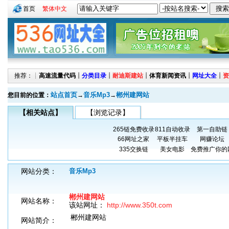
首页
繁体中文
推荐：┊
高速流量代码
┊
分类目录
┊
耐迪斯建站
┊
体育新闻资讯
┊
网址大全
┊
资
站点首页
音乐Mp3
郴州建网站
您目前的位置：
→
→
【相关站点】
【浏览记录】
265链免费收录
811自动收录
第一自助链
66网址之家
平板半挂车
网赚论坛
335交换链
美女电影
免费推广你的
网站分类：
音乐Mp3
郴州建网站
网站名称：
该站网址：
http://www.350t.com
郴州建网站
网站简介：