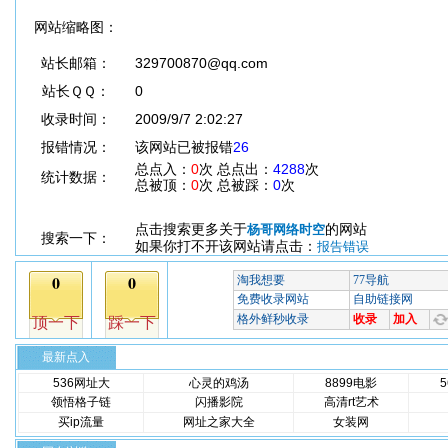
网站缩略图：
站长邮箱：
329700870@qq.com
站长ＱＱ：
0
收录时间：
2009/9/7 2:02:27
报错情况：
该网站已被报错
26
总点入：
0
次 总点出：
4288
次
统计数据：
总被顶：
0
次 总被踩：
0
次
点击搜索更多关于
的网站
杨哥网络时空
搜索一下：
如果你打不开该网站请点击：
报告错误
最新点入
536网址大
心灵的鸡汤
8899电影
领悟格子链
闪播影院
高清rt艺术
买ip流量
网址之家大全
女装网