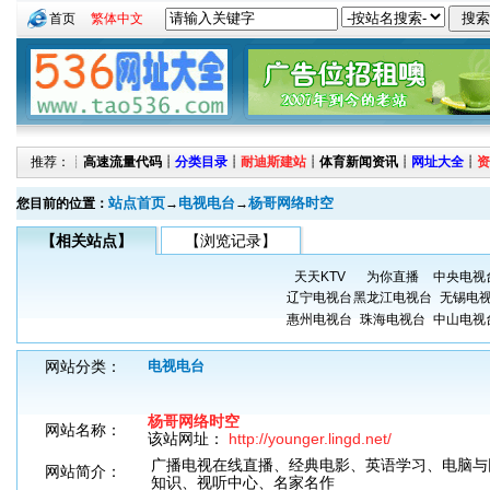
首页
繁体中文
推荐：┊
高速流量代码
┊
分类目录
┊
耐迪斯建站
┊
体育新闻资讯
┊
网址大全
┊
资
站点首页
电视电台
杨哥网络时空
您目前的位置：
→
→
【相关站点】
【浏览记录】
天天KTV
为你直播
中央电视
辽宁电视台
黑龙江电视台
无锡电
惠州电视台
珠海电视台
中山电视
网站分类：
电视电台
杨哥网络时空
网站名称：
该站网址：
http://younger.lingd.net/
广播电视在线直播、经典电影、英语学习、电脑与
网站简介：
知识、视听中心、名家名作