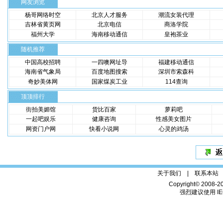
网友浏览
杨哥网络时空
北京人才服务
潮流女装代理
吉林省黄页网
北京电信
商洛学院
福州大学
海南移动通信
皇袍茶业
随机推荐
中国高校招聘
一四噢网址导
福建移动通信
海南省气象局
百度地图搜索
深圳市索森科
奇妙美体网
国家煤炭工业
114查询
顶顶排行
街拍美媚馆
货比百家
萝莉吧
一起吧娱乐
健康咨询
性感美女图片
网资门户网
快看小说网
心灵的鸡汤
关于我们 |
联系本站
Copyright© 2008-2
强烈建议使用 IE6