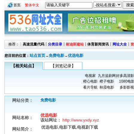
首页
繁体中文
推荐：┊
高速流量代码
┊
分类目录
┊
耐迪斯建站
┊
体育新闻资讯
┊
网址大全
┊
资
站点首页
免费电影
优选电影
您目前的位置：
→
→
【相关站点】
【浏览记录】
电视家
九月追剧网
好多高清影
橙心电影
橙子电影
1080电
看片导航
秋霞电影
多影影视
网站分类：
免费电影
优选电影
网站名称：
该站网址：
http://www.yxdy.xyz
优选电影,电影下载,电视剧下载
网站简介：