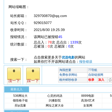
网站缩略图：
站长邮箱：
329700870@qq.com
站长ＱＱ：
929015077
收录时间：
2021/8/30 19:25:39
报错情况：
该网站已被报错
45
总点入：
78
次 总点出：
1339
次
统计数据：
总被顶：
0
次 总被踩：
0
次
点击搜索更多关于
的网站
优选电影
搜索一下：
如果你打不开该网站请点击：
报告错误
最新点入
536网址大
心灵的鸡汤
8899电影
领悟格子链
闪播影院
高清rt艺术
买ip流量
网址之家大全
女装网