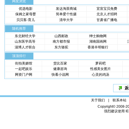
网友浏览
优选电影
发达淘茶商城
宜宣宝贝免费
保姆之家母婴
简单爱个性摄
北京人才招聘
贝贝客-育儿
清华大学
甘肃省广播电
随机推荐
东北财经大学
山西邮政
绅士购物网
山东医学高等
南方都市报
湖南国画网
淄博人才联合
东方骆驼
香港丰明银行
顶顶排行
街拍美媚馆
货比百家
萝莉吧
一起吧娱乐
健康咨询
性感美女图片
网资门户网
快看小说网
心灵的鸡汤
关于我们 |
联系本站
Copyright© 2008-2
强烈建议使用 IE6