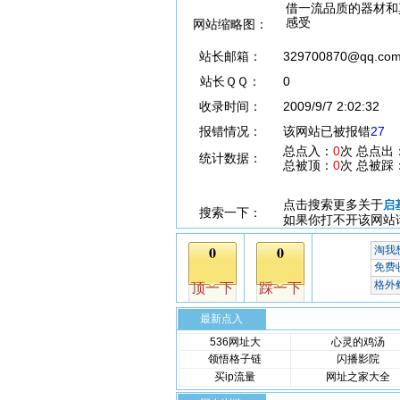
借一流品质的器材和
感受
网站缩略图：
站长邮箱：
329700870@qq.co
站长ＱＱ：
0
收录时间：
2009/9/7 2:02:32
报错情况：
该网站已被报错
27
总点入：
0
次 总点出
统计数据：
总被顶：
0
次 总被踩
点击搜索更多关于
启
搜索一下：
如果你打不开该网站
最新点入
536网址大
心灵的鸡汤
领悟格子链
闪播影院
买ip流量
网址之家大全