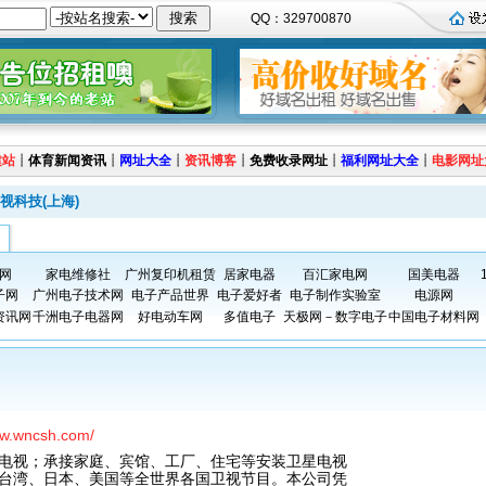
QQ：329700870
建站
┊
体育新闻资讯
┊
网址大全
┊
资讯博客
┊
免费收录网址
┊
福利网址大全
┊
电影网址
视科技(上海)
网
家电维修社
广州复印机租赁
居家电器
百汇家电网
国美电器
子网
广州电子技术网
电子产品世界
电子爱好者
电子制作实验室
电源网
资讯网
千洲电子电器网
好电动车网
多值电子
天极网－数字电子
中国电子材料网
ww.wncsh.com/
电视；承接家庭、宾馆、工厂、住宅等安装卫星电视
台湾、日本、美国等全世界各国卫视节目。本公司凭