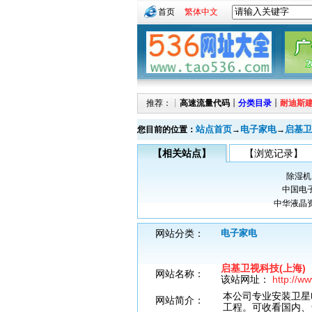
首页
繁体中文
推荐：┊
高速流量代码
┊
分类目录
┊
耐迪斯
站点首页
电子家电
启基卫
您目前的位置：
→
→
【相关站点】
【浏览记录】
除湿机
中国电
中华液晶
网站分类：
电子家电
启基卫视科技(上海)
网站名称：
该站网址：
http://w
本公司专业安装卫星
网站简介：
工程。可收看国内、