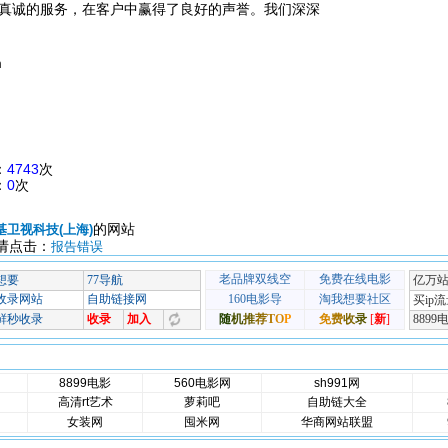
真诚的服务，在客户中赢得了良好的声誉。我们深深
m
：
4743
次
：
0
次
的网站
基卫视科技(上海)
请点击：
报告错误
8899电影
560电影网
sh991网
高清rt艺术
萝莉吧
自助链大全
女装网
囤米网
华商网站联盟