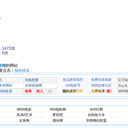
m
：
1472
次
：
0
次
的网站
发网
请点击：
报告错误
8899电影
560电影网
sh991网
高清rt艺术
萝莉吧
自助链大全
女装网
囤米网
华商网站联盟