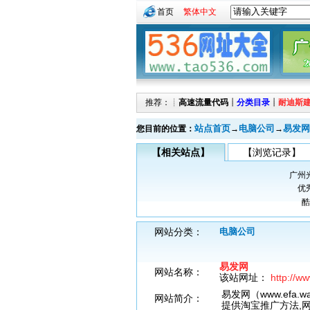
首页
繁体中文
推荐：┊
高速流量代码
┊
分类目录
┊
耐迪斯
站点首页
电脑公司
易发网
您目前的位置：
→
→
【相关站点】
【浏览记录】
广州
优
酷
网站分类：
电脑公司
易发网
网站名称：
该站网址：
http://w
易发网（www.efa
网站简介：
提供淘宝推广方法,