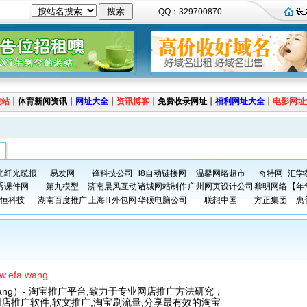
QQ：329700870
建站
┊
体育新闻资讯
┊
网址大全
┊
资讯博客
┊
免费收录网址
┊
福利网址大全
┊
电影网址
光纤光缆报
易发网
锋科技公司
i8自动链接网
温馨网络超市
奇特网
汇学
秀课件网
第九模型
济南晨风互动
诸城网站制作
广州网页设计公司
黎明网络
【年
恒科技
湖南百度推广
上海IT外包网
华硕电脑公司
联想中国
方正集团
惠
ww.efa.wang
.wang）- 淘宝推广平台,致力于专业网店推广方法研究，
网店推广软件,软文推广,淘宝刷流量,分享最有效的淘宝