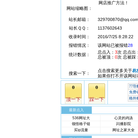
网店推广方法！
网站缩略图：
站长邮箱：
329700870@qq.co
站长ＱＱ：
1137602643
收录时间：
2016/7/25 8:28:22
报错情况：
该网站已被报错
28
总点入：
3
次 总点出
统计数据：
总被顶：
0
次 总被踩
点击搜索更多关于
易
搜索一下：
如果你打不开该网站
最新点入
536网址大
心灵的鸡汤
领悟格子链
闪播影院
买ip流量
网址之家大全