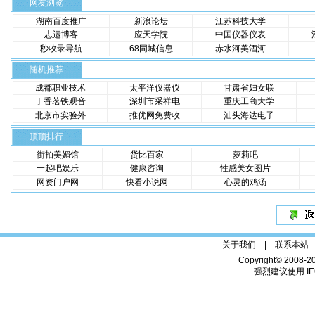
网友浏览
湖南百度推广
新浪论坛
江苏科技大学
志运博客
应天学院
中国仪器仪表
秒收录导航
68同城信息
赤水河美酒河
随机推荐
成都职业技术
太平洋仪器仪
甘肃省妇女联
丁香茗铁观音
深圳市采祥电
重庆工商大学
北京市实验外
推优网免费收
汕头海达电子
顶顶排行
街拍美媚馆
货比百家
萝莉吧
一起吧娱乐
健康咨询
性感美女图片
网资门户网
快看小说网
心灵的鸡汤
关于我们 |
联系本站
Copyright© 2008-2
强烈建议使用 IE6