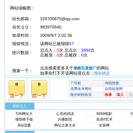
网站缩略图：
站长邮箱：
329700870@qq.com
站长ＱＱ：
983970540
收录时间：
2009/9/7 2:02:36
报错情况：
该网站已被报错
57
总点入：
0
次 总点出：
3994
次
统计数据：
总被顶：
0
次 总被踩：
0
次
点击搜索更多关于
的网站
湖南百度推广
搜索一下：
如果你打不开该网站请点击：
报告错误
最新点入
536网址大
心灵的鸡汤
8899电影
领悟格子链
闪播影院
高清rt艺术
买ip流量
网址之家大全
女装网