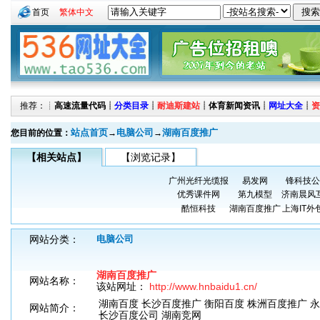
首页
繁体中文
推荐：┊
高速流量代码
┊
分类目录
┊
耐迪斯建站
┊
体育新闻资讯
┊
网址大全
┊
资
站点首页
电脑公司
湖南百度推广
您目前的位置：
→
→
【相关站点】
【浏览记录】
广州光纤光缆报
易发网
锋科技公
优秀课件网
第九模型
济南晨风
酷恒科技
湖南百度推广
上海IT外
网站分类：
电脑公司
湖南百度推广
网站名称：
该站网址：
http://www.hnbaidu1.cn/
湖南百度 长沙百度推广 衡阳百度 株洲百度推广 
网站简介：
长沙百度公司 湖南竞网