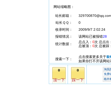
网站缩略图：
站长邮箱：
329700870@qq.co
站长ＱＱ：
0
收录时间：
2009/9/7 2:02:24
报错情况：
该网站已被报错
28
总点入：
0
次 总点出
统计数据：
总被顶：
0
次 总被踩
点击搜索更多关于
装
搜索一下：
如果你打不开该网站