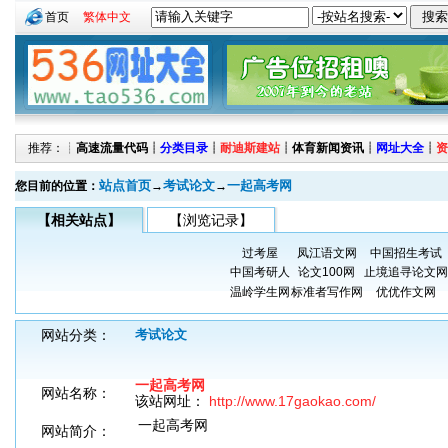
首页
繁体中文
推荐：┊
高速流量代码
┊
分类目录
┊
耐迪斯建站
┊
体育新闻资讯
┊
网址大全
┊
资
站点首页
考试论文
一起高考网
您目前的位置：
→
→
【相关站点】
【浏览记录】
过考屋
凤江语文网
中国招生考试
中国考研人
论文100网
止境追寻论文网
温岭学生网
标准者写作网
优优作文网
网站分类：
考试论文
一起高考网
网站名称：
该站网址：
http://www.17gaokao.com/
一起高考网
网站简介：