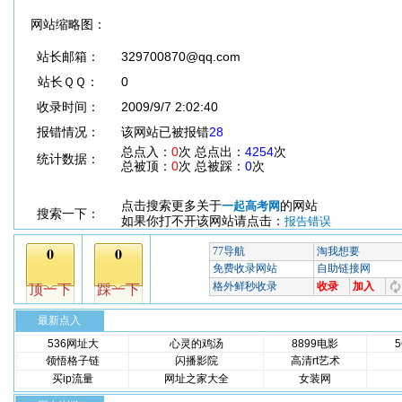
网站缩略图：
站长邮箱：
329700870@qq.com
站长ＱＱ：
0
收录时间：
2009/9/7 2:02:40
报错情况：
该网站已被报错
28
总点入：
0
次 总点出：
4254
次
统计数据：
总被顶：
0
次 总被踩：
0
次
点击搜索更多关于
的网站
一起高考网
搜索一下：
如果你打不开该网站请点击：
报告错误
最新点入
536网址大
心灵的鸡汤
8899电影
领悟格子链
闪播影院
高清rt艺术
买ip流量
网址之家大全
女装网