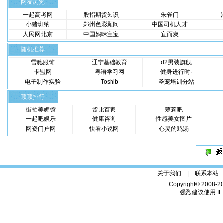
网友浏览
一起高考网
股指期货知识
朱雀门
小猪班纳
郑州色彩顾问
中国司机人才
人民网北京
中国妈咪宝宝
宜而爽
随机推荐
雪驰服饰
辽宁基础教育
d2男装旗舰
卡盟网
粤语学习网
健身进行时·
电子制作实验
Toshib
圣宠培训分站
顶顶排行
街拍美媚馆
货比百家
萝莉吧
一起吧娱乐
健康咨询
性感美女图片
网资门户网
快看小说网
心灵的鸡汤
关于我们 |
联系本站
Copyright© 2008-2
强烈建议使用 IE6