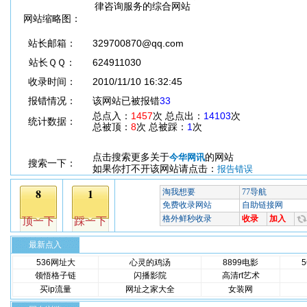
律咨询服务的综合网站
网站缩略图：
站长邮箱：
329700870@qq.com
站长ＱＱ：
624911030
收录时间：
2010/11/10 16:32:45
报错情况：
该网站已被报错
33
总点入：
1457
次 总点出：
14103
次
统计数据：
总被顶：
8
次 总被踩：
1
次
点击搜索更多关于
的网站
今华网讯
搜索一下：
如果你打不开该网站请点击：
报告错误
最新点入
536网址大
心灵的鸡汤
8899电影
领悟格子链
闪播影院
高清rt艺术
买ip流量
网址之家大全
女装网