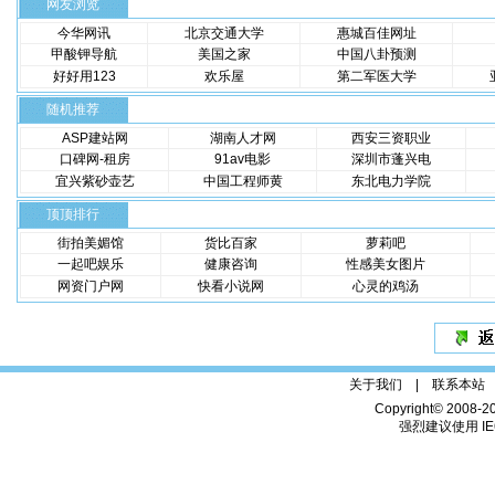
网友浏览
今华网讯
北京交通大学
惠城百佳网址
甲酸钾导航
美国之家
中国八卦预测
好好用123
欢乐屋
第二军医大学
随机推荐
ASP建站网
湖南人才网
西安三资职业
口碑网-租房
91av电影
深圳市蓬兴电
宜兴紫砂壶艺
中国工程师黄
东北电力学院
顶顶排行
街拍美媚馆
货比百家
萝莉吧
一起吧娱乐
健康咨询
性感美女图片
网资门户网
快看小说网
心灵的鸡汤
关于我们 |
联系本站
Copyright© 2008-2
强烈建议使用 IE6