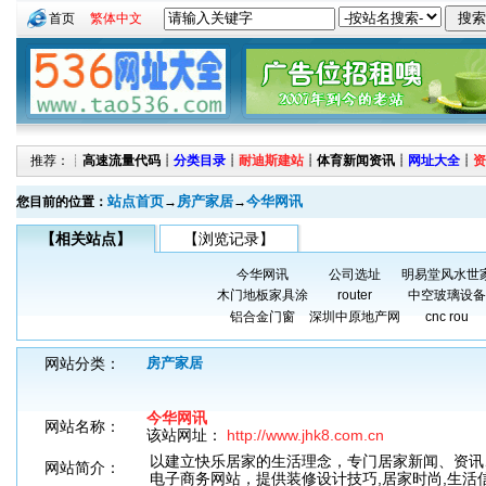
首页
繁体中文
推荐：┊
高速流量代码
┊
分类目录
┊
耐迪斯建站
┊
体育新闻资讯
┊
网址大全
┊
资
站点首页
房产家居
今华网讯
您目前的位置：
→
→
【相关站点】
【浏览记录】
今华网讯
公司选址
明易堂风水世
木门地板家具涂
router
中空玻璃设备
铝合金门窗
深圳中原地产网
cnc rou
网站分类：
房产家居
今华网讯
网站名称：
该站网址：
http://www.jhk8.com.cn
以建立快乐居家的生活理念，专门居家新闻、资讯
网站简介：
电子商务网站，提供装修设计技巧,居家时尚,生活