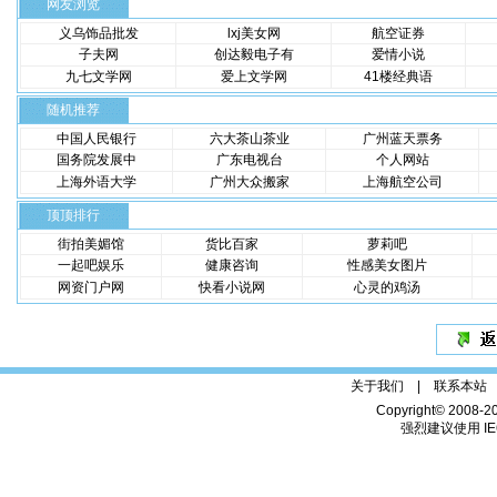
网友浏览
义乌饰品批发
lxj美女网
航空证券
子夫网
创达毅电子有
爱情小说
九七文学网
爱上文学网
41楼经典语
随机推荐
中国人民银行
六大茶山茶业
广州蓝天票务
国务院发展中
广东电视台
个人网站
上海外语大学
广州大众搬家
上海航空公司
顶顶排行
街拍美媚馆
货比百家
萝莉吧
一起吧娱乐
健康咨询
性感美女图片
网资门户网
快看小说网
心灵的鸡汤
关于我们 |
联系本站
Copyright© 2008-2
强烈建议使用 IE6