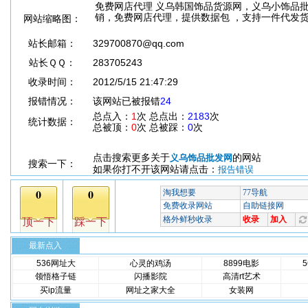
免费网店代理 义乌韩国饰品货源网，义乌小饰品
销，免费网店代理，提供数据包 ，支持一件代发
网站缩略图：
站长邮箱：
329700870@qq.com
站长ＱＱ：
283705243
收录时间：
2012/5/15 21:47:29
报错情况：
该网站已被报错
24
总点入：
1
次 总点出：
2183
次
统计数据：
总被顶：
0
次 总被踩：
0
次
点击搜索更多关于
的网站
义乌饰品批发网
搜索一下：
如果你打不开该网站请点击：
报告错误
最新点入
536网址大
心灵的鸡汤
8899电影
领悟格子链
闪播影院
高清rt艺术
买ip流量
网址之家大全
女装网