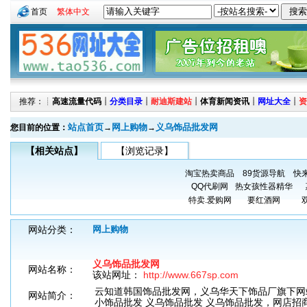
首页
繁体中文
推荐：┊
高速流量代码
┊
分类目录
┊
耐迪斯建站
┊
体育新闻资讯
┊
网址大全
┊
资
站点首页
网上购物
义乌饰品批发网
您目前的位置：
→
→
【相关站点】
【浏览记录】
淘宝热卖商品
89货源导航
快
QQ代刷网
热女孩性器精华
特卖.爱购网
要红酒网
网站分类：
网上购物
义乌饰品批发网
网站名称：
该站网址：
http://www.667sp.com
云知道韩国饰品批发网，义乌华天下饰品厂旗下网
网站简介：
小饰品批发 义乌饰品批发 义乌饰品批发，网店招