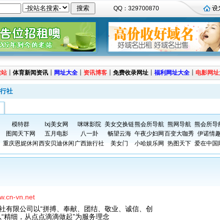
QQ：329700870
建站
┊
体育新闻资讯
┊
网址大全
┊
资讯博客
┊
免费收录网址
┊
福利网址大全
┊
电影网址
行社
模特群
lxj美女网
咪咪影院
美女交换链
熊会所导航
熊网导航
熊会所导
图闻天下网
五月电影
八一卦
畅望云海
午夜少妇网
百变大咖秀
伊诺情
重庆恩妮休闲
西安贝迪休闲
广西旅行社
美女门
小哈娱乐网
热图天下
爱在中国
ww.cn-vn.net
社有限公司以“拼搏、奉献、团结、敬业、诚信、创
以“精细，从点点滴滴做起”为服务理念