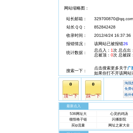
网站缩略图：
站长邮箱：
329700870@qq.co
站长ＱＱ：
852842428
收录时间：
2012/4/24 16:37:36
报错情况：
该网站已被报错
26
总点入：
1
次 总点出
统计数据：
总被顶：
0
次 总被踩
点击搜索更多关于
广
搜索一下：
如果你打不开该网站
最新点入
536网址大
心灵的鸡汤
领悟格子链
闪播影院
买ip流量
网址之家大全