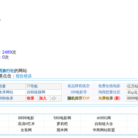
m
：
2489
次
：
0
次
的网站
西旅行社
请点击：
报告错误
8899电影
560电影网
sh991网
高清rt艺术
萝莉吧
自助链大全
女装网
囤米网
华商网站联盟