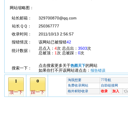
网站缩略图：
站长邮箱：
329700870@qq.com
站长ＱＱ：
250367777
收录时间：
2011/10/13 2:56:57
报错情况：
该网站已被报错
42
总点入：
4
次 总点出：
3503
次
统计数据：
总被顶：
1
次 总被踩：
0
次
点击搜索更多关于
的网站
热图天下
搜索一下：
如果你打不开该网站请点击：
报告错误