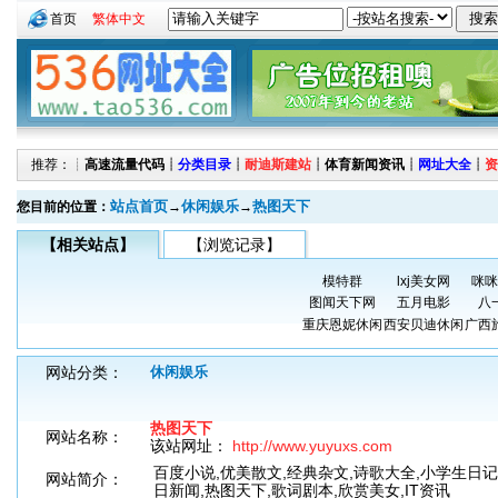
首页
繁体中文
推荐：┊
高速流量代码
┊
分类目录
┊
耐迪斯建站
┊
体育新闻资讯
┊
网址大全
┊
资
站点首页
休闲娱乐
热图天下
您目前的位置：
→
→
【相关站点】
【浏览记录】
模特群
lxj美女网
咪咪
图闻天下网
五月电影
八
重庆恩妮休闲
西安贝迪休闲
广西
网站分类：
休闲娱乐
热图天下
网站名称：
该站网址：
http://www.yuyuxs.com
百度小说,优美散文,经典杂文,诗歌大全,小学生日记
网站简介：
日新闻,热图天下,歌词剧本,欣赏美女,IT资讯