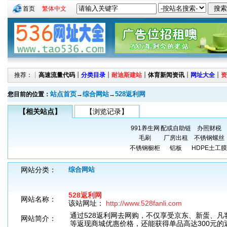
首页
繁体中文
推荐：┊
高速流量代码
┊
分类目录
┊
耐迪斯建站
┊
体育新闻资讯
┊
网址大全
┊
资
站点首页
综合网站
528返利网
您目前的位置：
→
→
【相关站点】
【浏览记录】
991养生网
配或自助链
办照财税
毛刷
厂房出租
不锈钢螺丝
不锈钢橱柜
铝板
HDPE土工膜
网站分类：
综合网站
528返利网
网站名称：
该站网址：
http://www.528fanli.com
通过528返利网去网购，不仅享受京东、新蛋、凡
网站简介：
等返现商城优惠价格，还能获得单品高达300元的