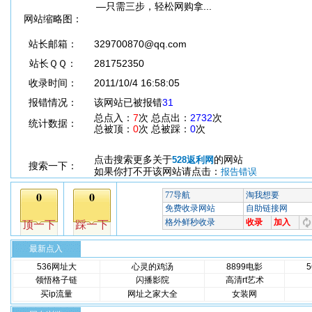
—只需三步，轻松网购拿...
网站缩略图：
站长邮箱：
329700870@qq.com
站长ＱＱ：
281752350
收录时间：
2011/10/4 16:58:05
报错情况：
该网站已被报错
31
总点入：
7
次 总点出：
2732
次
统计数据：
总被顶：
0
次 总被踩：
0
次
点击搜索更多关于
的网站
528返利网
搜索一下：
如果你打不开该网站请点击：
报告错误
最新点入
536网址大
心灵的鸡汤
8899电影
领悟格子链
闪播影院
高清rt艺术
买ip流量
网址之家大全
女装网