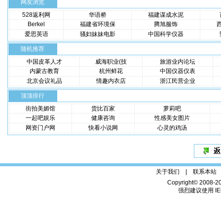
网友浏览
528返利网
华语桥
福建谋成水泥
Berkel
福建省环境保
腾旭服饰
爱思英语
骚妇妹妹电影
中国科学仪器
随机推荐
中国皮革人才
威海职业(技
旅游业内论坛
内蒙古教育
杭州鲜花
中国仪器仪表
北京会议礼品
情趣内衣店
浙江民营企业
顶顶排行
街拍美媚馆
货比百家
萝莉吧
一起吧娱乐
健康咨询
性感美女图片
网资门户网
快看小说网
心灵的鸡汤
关于我们 |
联系本站
Copyright© 2008-2
强烈建议使用 IE6