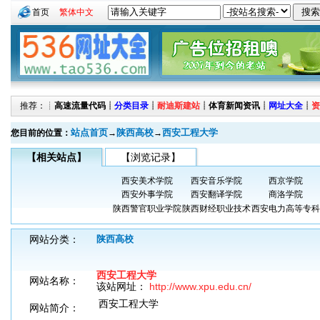
首页
繁体中文
推荐：┊
高速流量代码
┊
分类目录
┊
耐迪斯建站
┊
体育新闻资讯
┊
网址大全
┊
资
站点首页
陕西高校
西安工程大学
您目前的位置：
→
→
【相关站点】
【浏览记录】
西安美术学院
西安音乐学院
西京学院
西安外事学院
西安翻译学院
商洛学院
陕西警官职业学院
陕西财经职业技术
西安电力高等专科
网站分类：
陕西高校
西安工程大学
网站名称：
该站网址：
http://www.xpu.edu.cn/
西安工程大学
网站简介：