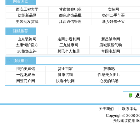
网友浏览
西安工程大学
甘肃警察职业
女装网
纺织新品网
颜色冰饰品批
扬州二手车买
男装批发货源
江西通信管理
新乡好孩子宝
随机推荐
山东装饰网
走两步返利网
新昌轴承网
太康锅炉官方
三九健康网
鹿城液压气动
28旅游点评
腾讯个人相册
帝国电影网
顶顶排行
街拍美媚馆
货比百家
萝莉吧
一起吧娱乐
健康咨询
性感美女图片
网资门户网
快看小说网
心灵的鸡汤
关于我们 |
联系本站
Copyright© 2008-2
强烈建议使用 IE6