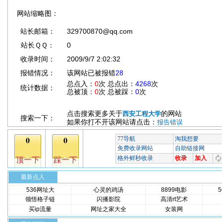
网站缩略图：
站长邮箱：
329700870@qq.com
站长ＱＱ：
0
收录时间：
2009/9/7 2:02:32
报错情况：
该网站已被报错
28
总点入：
0
次 总点出：
4268
次
统计数据：
总被顶：
0
次 总被踩：
0
次
点击搜索更多关于
的网站
西安工程大学
搜索一下：
如果你打不开该网站请点击：
报告错误
最新点入
536网址大
心灵的鸡汤
8899电影
领悟格子链
闪播影院
高清rt艺术
买ip流量
网址之家大全
女装网