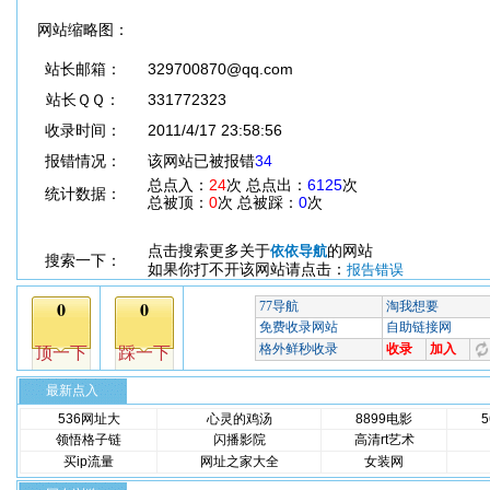
网站缩略图：
站长邮箱：
329700870@qq.com
站长ＱＱ：
331772323
收录时间：
2011/4/17 23:58:56
报错情况：
该网站已被报错
34
总点入：
24
次 总点出：
6125
次
统计数据：
总被顶：
0
次 总被踩：
0
次
点击搜索更多关于
的网站
依依导航
搜索一下：
如果你打不开该网站请点击：
报告错误
最新点入
536网址大
心灵的鸡汤
8899电影
领悟格子链
闪播影院
高清rt艺术
买ip流量
网址之家大全
女装网