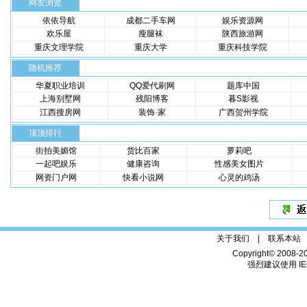
网友浏览
依依导航
成都二手车网
娱乐资源网
欢乐屋
瘦腿袜
陕西旅游网
重庆文理学院
重庆大学
重庆科技学院
随机推荐
华夏职业培训
QQ爱代刷网
题库中国
上海别墅网
残阳博客
暮S影视
江西搜房网
装饰·家
广西贺州学院
顶顶排行
街拍美媚馆
货比百家
萝莉吧
一起吧娱乐
健康咨询
性感美女图片
网资门户网
快看小说网
心灵的鸡汤
关于我们 |
联系本站
Copyright© 2008-2
强烈建议使用 IE6