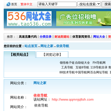
首页
繁体中文
推荐：┊
高速流量代码
┊
分类目录
┊
耐迪斯建站
┊
体育新闻资讯
┊
网址大全
┊
资
站点首页
网址之家
依依导航
您目前的位置：
→
→
【相关站点】
【浏览记录】
领悟格子链
自助链大全
FH导航网
工具导航
互链8导航
119导航目录
88技术导航
中国导航网
百合网址导航
网站分类：
网址之家
依依导航
网站名称：
该站网址：
http://www.qqmnjqltsh.com
依依导航
网站简介：