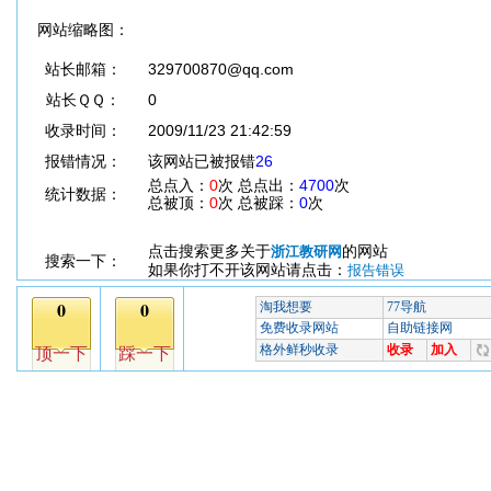
网站缩略图：
站长邮箱：
329700870@qq.com
站长ＱＱ：
0
收录时间：
2009/11/23 21:42:59
报错情况：
该网站已被报错
26
总点入：
0
次 总点出：
4700
次
统计数据：
总被顶：
0
次 总被踩：
0
次
点击搜索更多关于
的网站
浙江教研网
搜索一下：
如果你打不开该网站请点击：
报告错误