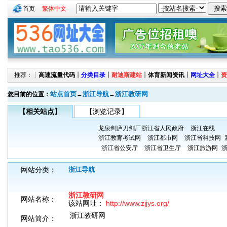
首页
繁体中文
推荐：┊
高速流量代码
┊
分类目录
┊
耐迪斯建站
┊
体育新闻资讯
┊
网址大全
┊
资
站点首页
浙江导航
浙江教研网
您目前的位置：
→
→
【相关站点】
【浏览记录】
龙泉剑庐刀剑厂
浙江省人民政府
浙江在线
浙江教育考试网
浙江都市网
浙江省科技网
浙江省公安厅
浙江省卫生厅
浙江旅游网
网站分类：
浙江导航
浙江教研网
网站名称：
该站网址：
http://www.zjjys.org/
浙江教研网
网站简介：