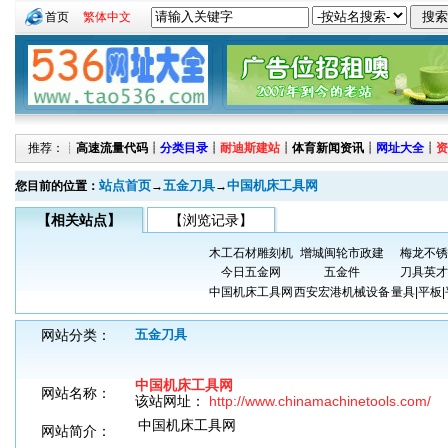
首页
繁体中文
推荐：┊
高速流量代码
┊
分类目录
┊
耐迪斯建站
┊
体育新闻资讯
┊
网址大全
┊
资
站点首页
五金刀具
中国机床工具网
您目前的位置：
→
→
【相关站点】
【浏览记录】
木工石材雕刻机
增城闽轮市政建
梅龙不锈
今日五金网
五金件
刀具英才
中国机床工具网
西安宏港机械设备
量具|平板
网站分类：
五金刀具
中国机床工具网
网站名称：
该站网址：
http://www.chinamachinetools.com/
中国机床工具网
网站简介：