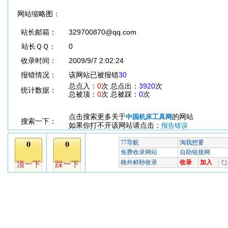
网站缩略图：
站长邮箱：
329700870@qq.com
站长ＱＱ：
0
收录时间：
2009/9/7 2:02:24
报错情况：
该网站已被报错
30
总点入：
0
次 总点出：
3920
次
统计数据：
总被顶：
0
次 总被踩：
0
次
点击搜索更多关于
的网站
中国机床工具网
搜索一下：
如果你打不开该网站请点击：
报告错误