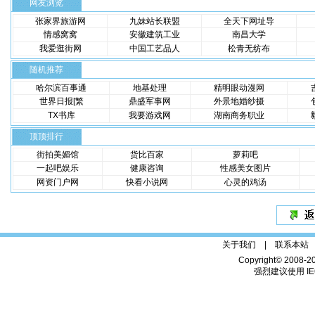
网友浏览
张家界旅游网
九妹站长联盟
全天下网址导
情感窝窝
安徽建筑工业
南昌大学
我爱逛街网
中国工艺品人
松青无纺布
随机推荐
哈尔滨百事通
地基处理
精明眼动漫网
世界日报[繁
鼎盛军事网
外景地婚纱摄
TX书库
我要游戏网
湖南商务职业
顶顶排行
街拍美媚馆
货比百家
萝莉吧
一起吧娱乐
健康咨询
性感美女图片
网资门户网
快看小说网
心灵的鸡汤
关于我们 |
联系本站
Copyright© 2008-2
强烈建议使用 IE6