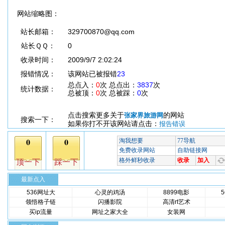
网站缩略图：
站长邮箱：
329700870@qq.com
站长ＱＱ：
0
收录时间：
2009/9/7 2:02:24
报错情况：
该网站已被报错
23
总点入：
0
次 总点出：
3837
次
统计数据：
总被顶：
0
次 总被踩：
0
次
点击搜索更多关于
的网站
张家界旅游网
搜索一下：
如果你打不开该网站请点击：
报告错误
最新点入
536网址大
心灵的鸡汤
8899电影
领悟格子链
闪播影院
高清rt艺术
买ip流量
网址之家大全
女装网