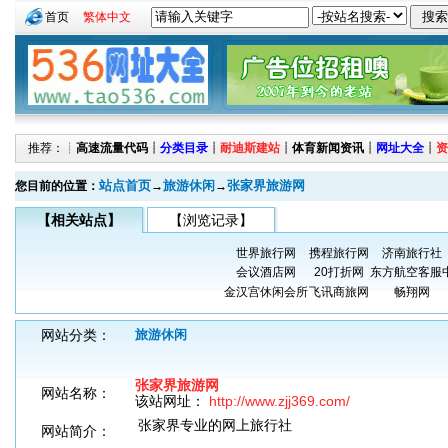
首页
繁体中文
推荐：┊
高速流量代码
┊
分类目录
┊
耐迪斯建站
┊
体育新闻资讯
┊
网址大全
┊
资
站点首页
旅游休闲
张家界旅游网
您目前的位置：
→
→
【相关站点】
【浏览记录】
世界旅行网
携程旅行网
济南旅行社
会议酒店网
20打折网
东方航空客服
金汉宫休闲会所
飞讯商旅网
畅翔网
网站分类：
旅游休闲
张家界旅游网
网站名称：
该站网址：
http://www.zjj369.com/
张家界专业的网上旅行社
网站简介：