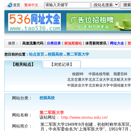
首页
繁体中文
推荐：┊
高速流量代码
┊
分类目录
┊
耐迪斯建站
┊
体育新闻资讯
┊
网址大全
┊
资
站点首页
校园高校
第二军医大学
您目前的位置：
→
→
【相关站点】
【浏览记录】
校园99
中国名校导航
我爱百科
北京交通大学
北京工业大学
北京航天大学
中国农业大学
北京林业大学
中国传媒大学
网站分类：
校园高校
第二军医大学
网站名称：
该站网址：
http://www.smmu.edu.cn/
第二军医大学1949年9月创建，初创时称华东军区人
网站简介：
月，中央军委命名为“上海军医大学”。1951年7