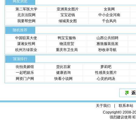
网友浏览
第二军医大学
亚洲美女图片
女装网
北京法院网
宝宝还钱
中小企业河南
我要帮您网
倾城美女图
千合风尚
随机推荐
中国驻英大使
鸭宝宝服饰
山西公共招聘
潇湘女性网
物流世贸
雅致服装批发
杭州方绿茶业
重庆市卫生局
秒收录导航
顶顶排行
街拍美媚馆
货比百家
萝莉吧
一起吧娱乐
健康咨询
性感美女图片
网资门户网
快看小说网
心灵的鸡汤
关于我们 |
联系本站
Copyright© 2008-2
强烈建议使用 IE6