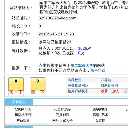
军第二军医大学”。 以本科和研究生教育为主、专
育为补充的比较完整的办学体系。学校于1997年10
网站缩略图：
程"重点院校建设行列。
站长邮箱：
329700870@qq.com
站长ＱＱ：
0
收录时间：
2010/1/16 21:19:23
报错情况：
该网站已被报错
23
总点入：
0
次 总点出：
3626
次
统计数据：
总被顶：
0
次 总被踩：
0
次
点击搜索更多关于
的网站
第二军医大学
搜索一下：
如果你打不开该网站请点击：
报告错误
最新点入
536网址大
心灵的鸡汤
8899电影
领悟格子链
闪播影院
高清rt艺术
买ip流量
网址之家大全
女装网