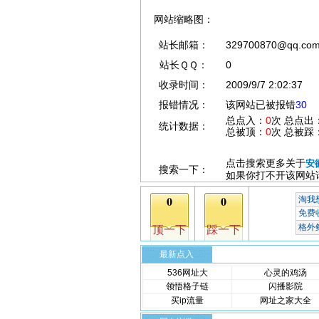
网站缩略图：
站长邮箱：
329700870@qq.co
站长ＱＱ：
0
收录时间：
2009/9/7 2:02:37
报错情况：
该网站已被报错
30
总点入：
0
次 总点出
统计数据：
总被顶：
0
次 总被踩
点击搜索更多关于
安
搜索一下：
如果你打不开该网站
最新点入
536网址大
心灵的鸡汤
领悟格子链
闪播影院
买ip流量
网址之家大全