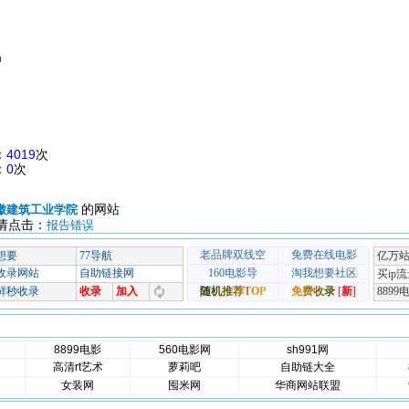
m
：
4019
次
：
0
次
的网站
徽建筑工业学院
请点击：
报告错误
8899电影
560电影网
sh991网
高清rt艺术
萝莉吧
自助链大全
女装网
囤米网
华商网站联盟