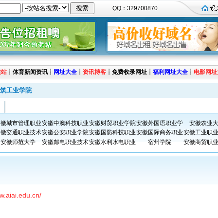
QQ：329700870
建站
┊
体育新闻资讯
┊
网址大全
┊
资讯博客
┊
免费收录网址
┊
福利网址大全
┊
电影网址
筑工业学院
安徽城市管理职业
安徽中澳科技职业
安徽财贸职业学院
安徽外国语职业学
安徽农业
安徽交通职业技术
安徽公安职业学院
安徽国防科技职业
安徽国际商务职业
安徽工业职
安徽师范大学
安徽邮电职业技术
安徽水利水电职业
宿州学院
安徽商贸职
w.aiai.edu.cn/