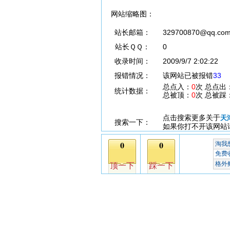
网站缩略图：
站长邮箱：
329700870@qq.co
站长ＱＱ：
0
收录时间：
2009/9/7 2:02:22
报错情况：
该网站已被报错
33
总点入：
0
次 总点出
统计数据：
总被顶：
0
次 总被踩
点击搜索更多关于
天
搜索一下：
如果你打不开该网站