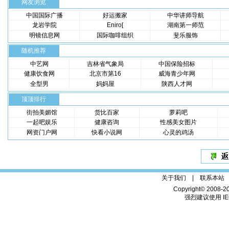
网友浏览
中国国际广播
好运搬家
中华讲师导航
龙岩学院
Eniro[
湖南第一师范
明镜信息网
国际咖啡组织
斐乐服饰
随机推荐
中艺网
吉林省气象局
中国保险招标
健康饮食网
北京市第16
威海青少年网
全型男
妈妈屋
陕西人才网
顶顶排行
街拍美媚馆
货比百家
萝莉吧
一起吧娱乐
健康咨询
性感美女图片
网资门户网
快看小说网
心灵的鸡汤
关于我们 |
联系本站
Copyright© 2008-2
强烈建议使用 IE6