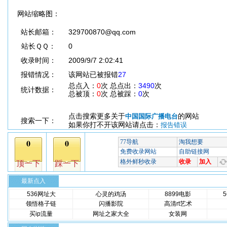
网站缩略图：
站长邮箱：
329700870@qq.com
站长ＱＱ：
0
收录时间：
2009/9/7 2:02:41
报错情况：
该网站已被报错
27
总点入：
0
次 总点出：
3490
次
统计数据：
总被顶：
0
次 总被踩：
0
次
点击搜索更多关于
的网站
中国国际广播电台
搜索一下：
如果你打不开该网站请点击：
报告错误
最新点入
536网址大
心灵的鸡汤
8899电影
领悟格子链
闪播影院
高清rt艺术
买ip流量
网址之家大全
女装网