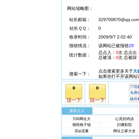
网站缩略图：
站长邮箱：
329700870@qq.co
站长ＱＱ：
0
收录时间：
2009/9/7 2:02:40
报错情况：
该网站已被报错
29
总点入：
0
次 总点出
统计数据：
总被顶：
0
次 总被踩
点击搜索更多关于
天
搜索一下：
如果你打不开该网站
最新点入
536网址大
心灵的鸡汤
领悟格子链
闪播影院
买ip流量
网址之家大全