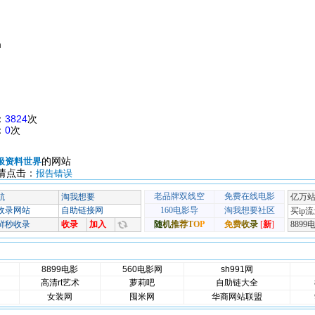
m
：
3824
次
：
0
次
的网站
极资料世界
请点击：
报告错误
8899电影
560电影网
sh991网
高清rt艺术
萝莉吧
自助链大全
女装网
囤米网
华商网站联盟