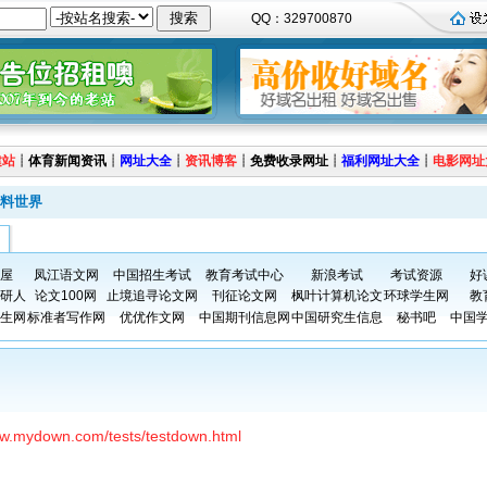
QQ：329700870
建站
┊
体育新闻资讯
┊
网址大全
┊
资讯博客
┊
免费收录网址
┊
福利网址大全
┊
电影网址
料世界
屋
凤江语文网
中国招生考试
教育考试中心
新浪考试
考试资源
好
研人
论文100网
止境追寻论文网
刊征论文网
枫叶计算机论文
环球学生网
教
生网
标准者写作网
优优作文网
中国期刊信息网
中国研究生信息
秘书吧
中国
ww.mydown.com/tests/testdown.html