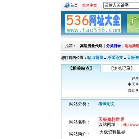
首页
繁体中文
推荐：┊
高速流量代码
┊
分类目录
┊
耐迪斯
站点首页
考试论文
天极资
您目前的位置：
→
→
【相关站点】
【浏览记录】
过考
中国考
温岭学
网站分类：
考试论文
天极资料世界
网站名称：
该站网址：
http://w
天极资料世界
网站简介：