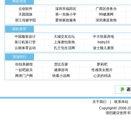
网友浏览
点创软件
深圳市福田区
广西区侨务办
天园国旅
第一实验小学
99健康网
浙江传媒学院
爱侬家政服务
深圳康蓝装饰
随机推荐
中国服装设计
大城交友论坛
中大恒基房地
装订机装订管
上海唐怡装饰
baby16
云南体育运动
扎兰屯生活网
波士顿儿童医
顶顶排行
街拍美媚馆
货比百家
萝莉吧
一起吧娱乐
健康咨询
性感美女图片
网资门户网
快看小说网
心灵的鸡汤
关于我们 |
联系本站
Copyright© 2008-2
强烈建议使用 IE6