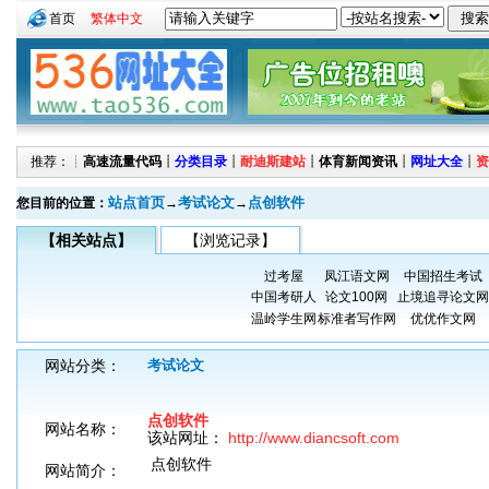
首页
繁体中文
推荐：┊
高速流量代码
┊
分类目录
┊
耐迪斯建站
┊
体育新闻资讯
┊
网址大全
┊
资
站点首页
考试论文
点创软件
您目前的位置：
→
→
【相关站点】
【浏览记录】
过考屋
凤江语文网
中国招生考试
中国考研人
论文100网
止境追寻论文网
温岭学生网
标准者写作网
优优作文网
网站分类：
考试论文
点创软件
网站名称：
该站网址：
http://www.diancsoft.com
点创软件
网站简介：