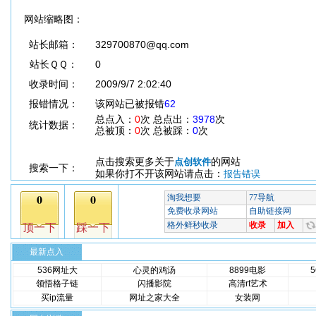
网站缩略图：
站长邮箱：
329700870@qq.com
站长ＱＱ：
0
收录时间：
2009/9/7 2:02:40
报错情况：
该网站已被报错
62
总点入：
0
次 总点出：
3978
次
统计数据：
总被顶：
0
次 总被踩：
0
次
点击搜索更多关于
的网站
点创软件
搜索一下：
如果你打不开该网站请点击：
报告错误
最新点入
536网址大
心灵的鸡汤
8899电影
领悟格子链
闪播影院
高清rt艺术
买ip流量
网址之家大全
女装网