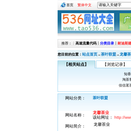
首页
繁体中文
推荐：┊
高速流量代码
┊
分类目录
┊
耐迪斯
站点首页
茶叶联盟
龙馨茶
您目前的位置：
→
→
【相关站点】
【浏览记录】
知香
淘茶
佳信茗
网站分类：
茶叶联盟
龙馨茶业
网站名称：
该站网址：
http://w
龙馨茶业
网站简介：