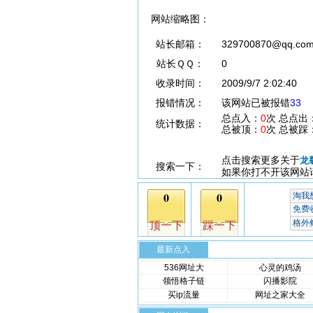
网站缩略图：
站长邮箱：
329700870@qq.co
站长ＱＱ：
0
收录时间：
2009/9/7 2:02:40
报错情况：
该网站已被报错
33
总点入：
0
次 总点出
统计数据：
总被顶：
0
次 总被踩
点击搜索更多关于
龙
搜索一下：
如果你打不开该网站
最新点入
536网址大
心灵的鸡汤
领悟格子链
闪播影院
买ip流量
网址之家大全