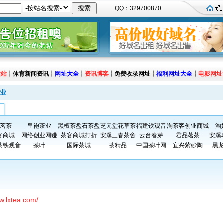
QQ：329700870
建站
┊
体育新闻资讯
┊
网址大全
┊
资讯博客
┊
免费收录网址
┊
福利网址大全
┊
电影网址
业
茗茶
皇袍茶业
黑檀茶盘石茶盘
芝元堂花草茶
福建铁观音
淘茶客创业商城
淘
客商城
网络创业网赚
茶客商城打折
安溪三春茶舍
云台春芽
君品茗茶
安溪
茶铁观音
茶叶
国际茶城
茶精品
中国茶叶网
宜兴紫砂陶
黑
ww.lxtea.com/