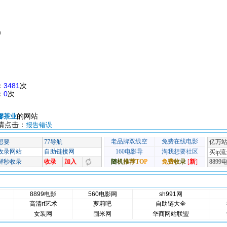
m
：
3481
次
：
0
次
的网站
馨茶业
请点击：
报告错误
8899电影
560电影网
sh991网
高清rt艺术
萝莉吧
自助链大全
女装网
囤米网
华商网站联盟