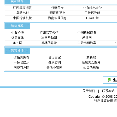
网友浏览
江西武夷源贡
娇妻美女
北京邮电大学
皇瑟电影
圣诞节[英文
甲酸钙导航
中国传动机械
海南农业信息
DJ400舞
随机推荐
牛股论坛
广州写字楼信
中国机械商务
益康在线
法国圣勃朗
爱播网
东谷网
虎林信息港
白云出租汽车
顶顶排行
街拍美媚馆
货比百家
萝莉吧
一起吧娱乐
健康咨询
性感美女图片
网资门户网
快看小说网
心灵的鸡汤
关于我们 |
联系本站
Copyright© 2008-2
强烈建议使用 IE6