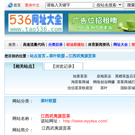
首页
繁体中文
推荐：┊
高速流量代码
┊
分类目录
┊
耐迪斯建站
┊
体育新闻资讯
┊
网址大全
┊
资
站点首页
茶叶联盟
江西武夷源贡茶
您目前的位置：
→
→
【相关站点】
【浏览记录】
知香茗茶
皇袍茶业
黑檀茶盘石
淘茶客商城
网络创业网赚
茶客商城打
佳信茗茶铁观音
茶叶
国际茶城
网站分类：
茶叶联盟
江西武夷源贡茶
网站名称：
该站网址：
http://www.wyytea.com/
江西武夷源贡茶
网站简介：