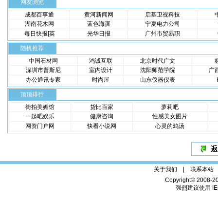
网友浏览
成都百事通
黄河新闻网
启基卫视科技
湖南花木网
蓝色海滨
宁夏电力公司
每日快报[英
光华日报
广州市贸易职
随机推荐
中国石材网
鸿诚互联
北京时代广文
深圳市普斯尼
室内设计
沈阳师范学院
广
办公通讯专家
时尚屋
山东仪器仪表
顶顶排行
街拍美媚馆
货比百家
萝莉吧
一起吧娱乐
健康咨询
性感美女图片
网资门户网
快看小说网
心灵的鸡汤
关于我们 |
联系本站
Copyright© 2008-2
强烈建议使用 IE6