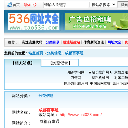
首页
繁体中文
推荐：┊
高速流量代码
┊
分类目录
┊
耐迪斯建站
┊
体育新闻资讯
┊
网址大全
┊
资
站点首页
分类信息
成都百事通
您目前的位置：
→
→
【相关站点】
【浏览记录】
知识学习网
★站长推广网★
京雄企服
万链网
塑料机械网
对苯二酚
网络兼职信息网
中国顶网友链
惠州小西
网站分类：
分类信息
成都百事通
网站名称：
该站网址：
http://www.bst028.com/
成都百事通
网站简介：