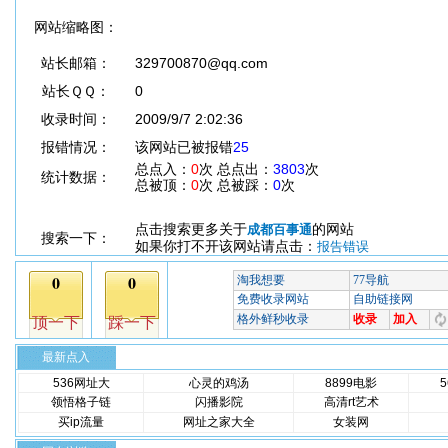
网站缩略图：
站长邮箱：
329700870@qq.com
站长ＱＱ：
0
收录时间：
2009/9/7 2:02:36
报错情况：
该网站已被报错
25
总点入：
0
次 总点出：
3803
次
统计数据：
总被顶：
0
次 总被踩：
0
次
点击搜索更多关于
的网站
成都百事通
搜索一下：
如果你打不开该网站请点击：
报告错误
最新点入
536网址大
心灵的鸡汤
8899电影
领悟格子链
闪播影院
高清rt艺术
买ip流量
网址之家大全
女装网