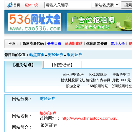
首页
繁体中文
推荐：┊
高速流量代码
┊
分类目录
┊
耐迪斯建站
┊
体育新闻资讯
┊
网址大全
┊
资
站点首页
财经证券
银河证券
您目前的位置：
→
→
【相关站点】
【浏览记录】
泉州理财论坛
FX163财经
美股洋财网
摇钱树股票论坛
情报快车内参网
月收1000元
股游之家
168股票论坛
心雨股票时空
网站分类：
财经证券
银河证券
网站名称：
该站网址：
http://www.chinastock.com.cn/
银河证券
网站简介：