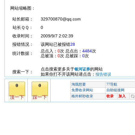
网站缩略图：
站长邮箱：
329700870@qq.com
站长ＱＱ：
0
收录时间：
2009/9/7 2:02:39
报错情况：
该网站已被报错
28
总点入：
0
次 总点出：
4484
次
统计数据：
总被顶：
0
次 总被踩：
0
次
点击搜索更多关于
的网站
银河证券
搜索一下：
如果你打不开该网站请点击：
报告错误